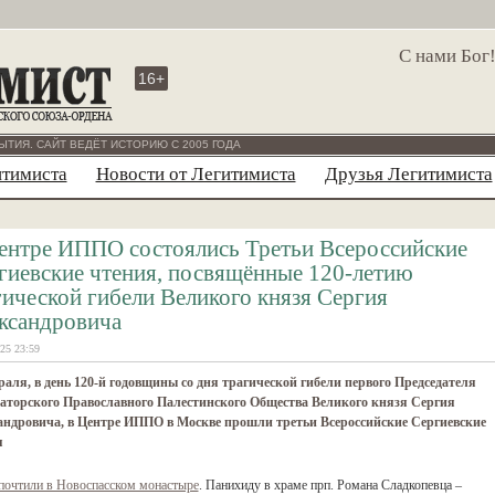
С нами Бог
16+
ЫТИЯ. САЙТ ВЕДЁТ ИСТОРИЮ С 2005 ГОДА
итимиста
Новости от Легитимиста
Друзья Легитимиста
ентре ИППО состоялись Третьи Всероссийские
гиевские чтения, посвящённые 120-летию
гической гибели Великого князя Сергия
ксандровича
25 23:59
раля, в день 120-й годовщины со дня трагической гибели первого Председателя
аторского Православного Палестинского Общества Великого князя Сергия
андровича, в Центре ИППО в Москве прошли третьи Всероссийские Сергиевские
я
почтили в Новоспасском монастыре
. Панихиду в храме прп. Романа Сладкопевца –