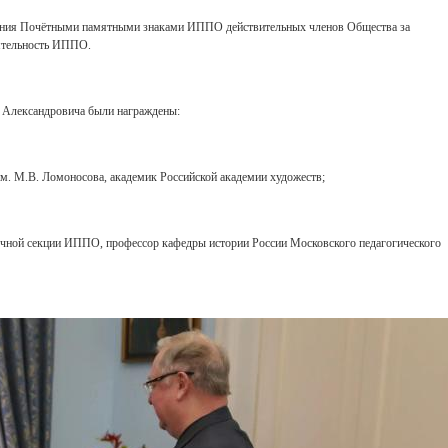
ения Почётными памятными знаками ИППО действительных членов Общества за
еятельность ИППО.
 Александровича были награждены:
. М.В. Ломоносова, академик Российской академии художеств;
аучной секции ИППО, профессор кафедры истории России Московского педагогического