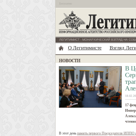
Бесплатно
ЛЕГИТИМИСТ - МОНАРХИЧЕСКИЙ ВЗГЛЯД НА СОБ
О Легитимисте
Взгляд Лег
В Ц
Сер
тра
Але
18.02.20
17 фев
Импер
Алекс
чтени
В этот день
память первого Председателя ИППО 