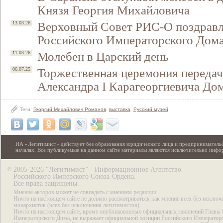
Князя Георгия Михайловича
Верховный Совет РИС-О поздравл
13.03.26
Российского Императорского Дома
Молебен в Царский день
11.03.26
Торжественная церемония передач
06.07.25
Александра I Карагеоргиевича До
Теги:
Георгий Михайлович Романов
,
выставка
,
Русский музей
ИА «Легитимист» действует без образования юридического лица и предпринимательс
началах. Все публикуемые на данном сайте материалы являются исключительно инф
2005-2026 “Легитимист” - Информационное Агентство
©
Российского Имперского Союза-Ордена.
Все права защищены.
Мнение авторов может не совпадать с мнением редакции.
Ничто на настоящем сайте не должно рассматриваться как мнение всех без исключ
монархистов (всех без исключения легитимистов).
Ничто на настоящем сайте, кроме опубликованных официальных заявлений Главы 
Императорского Дома, не выражает официальной позиции Российского Император