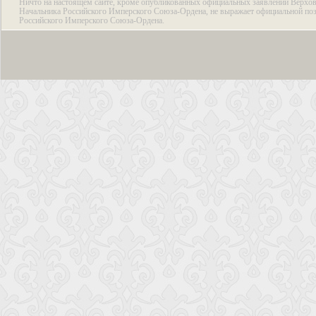
Ничто на настоящем сайте, кроме опубликованных официальных заявлений Верхов
Начальника Российского Имперского Союза-Ордена, не выражает официальной по
Российского Имперского Союза-Ордена.