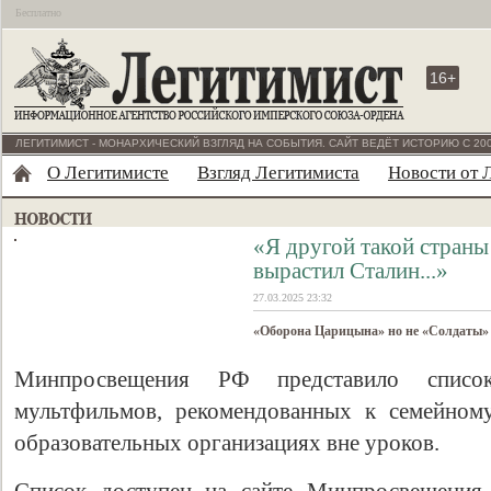
Бесплатно
16+
ЛЕГИТИМИСТ - МОНАРХИЧЕСКИЙ ВЗГЛЯД НА СОБЫТИЯ. САЙТ ВЕДЁТ ИСТОРИЮ С 200
О Легитимисте
Взгляд Легитимиста
Новости от 
«Я другой такой стран
вырастил Сталин...»
27.03.2025 23:32
«Оборона Царицына» но не «Солдаты» 
Минпросвещения РФ представило списо
мультфильмов, рекомендованных к семейном
образовательных организациях вне уроков.