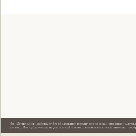
Свидетельство
ИА «Легитимист» действует без образования юридического лица и предпринимательс
началах. Все публикуемые на данном сайте материалы являются исключительно инф