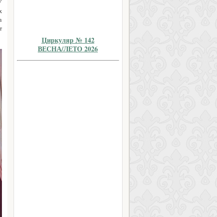
У
х
а
т
Циркуляр № 142
ВЕСНА/ЛЕТО 2026