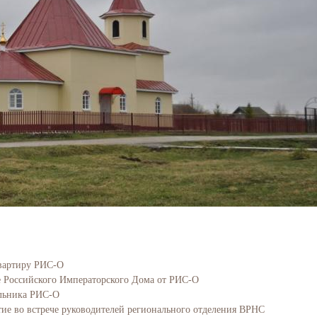
вартиру РИС-О
е Российского Императорского Дома от РИС-О
альника РИС-О
ие во встрече руководителей регионального отделения ВРНС