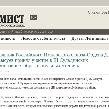
С нами Бог
16+
ЫТИЯ. САЙТ ВЕДЁТ ИСТОРИЮ С 2005 ГОДА
итимиста
Новости от Легитимиста
Друзья Легитимиста
альник Российского Имперского Союза-Ордена Д.
Сысуев принял участие в III Сульдинских
вославных образовательных чтениях
25 23:59
ля 2025 года Начальник Российского Имперского Союза-Ордена Д. А. Сысуев
 участие в III Сульдинских православных образовательных чтениях
вской епархии, которые состоялись в ДК с.Ардатово Дубенского района
омученика Иоанна Сульдина, стали уже доброй традицией и прошли на высоко
и заинтересованной атмосфере. Чтения были открыты приветственным слово
ого и Атяшевского, который пожелал всем участникам форума плодотворной работы. 