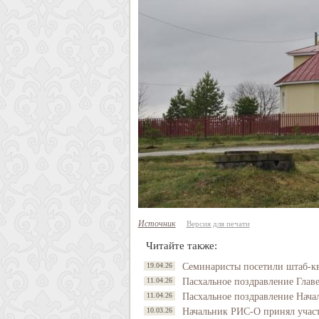
Источник
Версия для печати
Читайте также:
19.04.26
Семинаристы посетили штаб-к
11.04.26
Пасхальное поздравление Глав
11.04.26
Пасхальное поздравление Нач
10.03.26
Начальник РИС-О принял участ