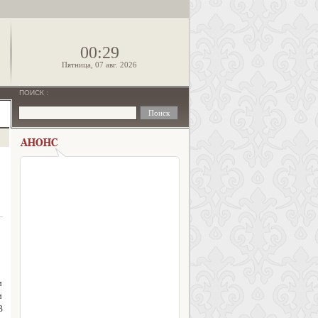
!
00:29
Пятница, 07 авг. 2026
ПОИСК
:
м
м
В