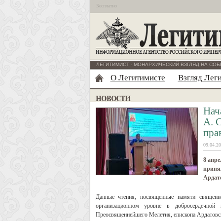
Бесплатно
ЛЕГИТИМИСТ - МОНАРХИЧЕСКИЙ ВЗГЛЯД НА СОБ
О Легитимисте
Взгляд Лег
Нач
А. 
пра
09.04.20
8 апре
принял
Ардато
Данные чтения, посвященные памяти священн
организационном уровне в добросердечной 
Преосвященнейшего Мелетия, епископа Ардатовск