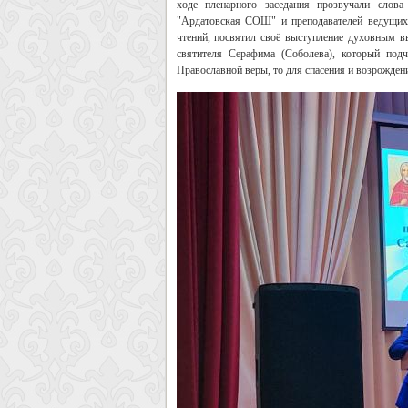
ходе пленарного заседания прозвучали слов
"Ардатовская СОШ" и преподавателей ведущих 
чтений, посвятил своё выступление духовным в
святителя Серафима (Соболева), который подч
Православной веры, то для спасения и возрожден