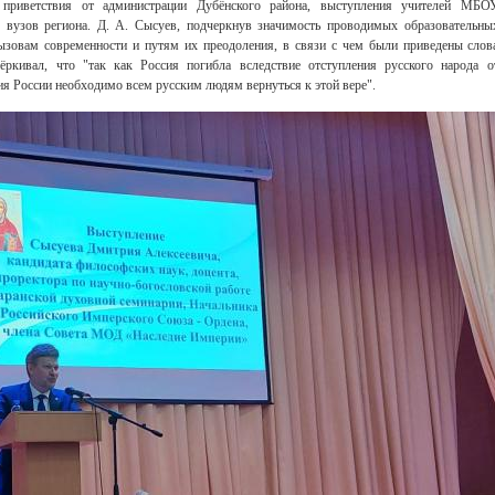
а приветствия от администрации Дубёнского района, выступления учителей МБО
вузов региона. Д. А. Сысуев, подчеркнув значимость проводимых образовательны
ызовам современности и путям их преодоления, в связи с чем были приведены слов
ёркивал, что "так как Россия погибла вследствие отступления русского народа о
ия России необходимо всем русским людям вернуться к этой вере".