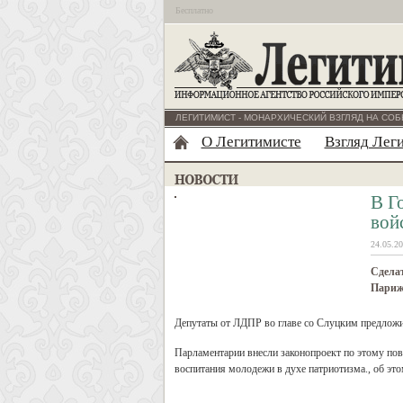
Бесплатно
ЛЕГИТИМИСТ - МОНАРХИЧЕСКИЙ ВЗГЛЯД НА СОБ
О Легитимисте
Взгляд Лег
В Г
вой
24.05.20
Сделат
Париж
Депутаты от ЛДПР во главе со Слуцким предложил
Парламентарии внесли законопроект по этому пово
воспитания молодежи в духе патриотизма., об эт