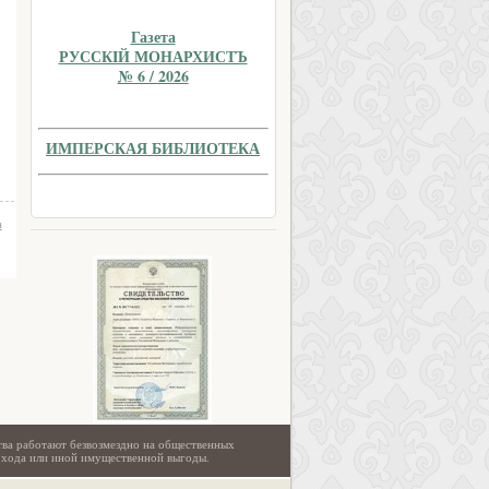
Газета
РУССКIЙ МОНАРХИСТЪ
№ 6 / 2026
ИМПЕРСКАЯ БИБЛИОТЕКА
а
тва работают безвозмездно на общественных
охода или иной имущественной выгоды.