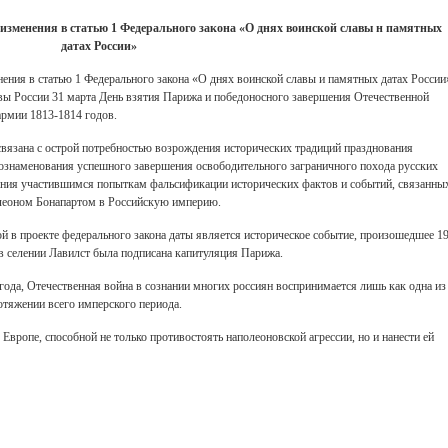
 изменения в статью 1 Федерального закона «О днях воинской славы н памятных
датах России»
ения в статью 1 Федерального закона «О днях воинской славы и памятных датах России
авы России 31 марта День взятия Парижа и победоносного завершения Отечественной
армии 1813-1814 годов.
вязана с острой потребностью возрождения исторических традиций празднования
 ознаменования успешного завершения освободительного заграничного похода русских
вания участившимся попыткам фальсификации исторических фактов и событий, связанны
олеоном Бонапартом в Российскую империю.
 в проекте федерального закона даты является историческое событие, произошедшее 1
' в селении Лавилст была подписана капитуляция Парижа.
года, Отечественная война в сознании многих россиян воспринимается лишь как одна из
отяжении всего имперского периода.
Европе, способной не только противостоять наполеоновской агрессии, но и нанести ей