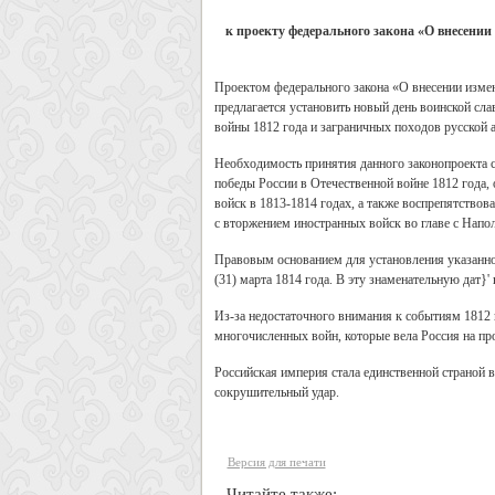
к проекту федерального закона «О внесении
Проектом федерального закона «О внесении измен
предлагается установить новый день воинской сл
войны 1812 года и заграничных походов русской 
Необходимость принятия данного законопроекта с
победы России в Отечественной войне 1812 года,
войск в 1813-1814 годах, а также воспрепятство
с вторжением иностранных войск во главе с Нап
Правовым основанием для установления указанной
(31) марта 1814 года. В эту знаменательную дат}
Из-за недостаточного внимания к событиям 1812 
многочисленных войн, которые вела Россия на пр
Российская империя стала единственной страной в 
сокрушительный удар.
Версия для печати
Читайте также: