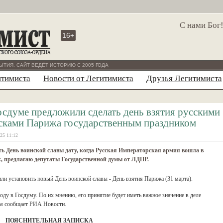
С нами Бог
16+
ЫТИЯ. САЙТ ВЕДЁТ ИСТОРИЮ С 2005 ГОДА
итимиста
Новости от Легитимиста
Друзья Легитимиста
осдуме предложили сделать день взятия русскими
сками Парижа государственным праздником
25 11:12
ь День воинской славы дату, когда Русская Императорская армия вошла в
, предлагаю депутаты Государственной думы от ЛДПР.
и установить новый День воинской славы - День взятия Парижа (31 марта).
ду в Госдуму. По их мнению, его принятие будет иметь важное значение в деле
ом сообщает РИА Новости.
ПОЯСНИТЕЛЬНАЯ ЗАПИСКА