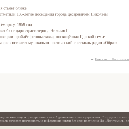
ия станет ближе
отметили 135-летие посещения города цесаревичем Николаем
Темиртау, 1959 год
вят бюст царя страстотерпца Николая II
Башкирии пройдёт фотовыставка, посвящённая Царской семье.
марке состоится музыкально-поэтический спектакль радио «Образ»
→
Новости от Легитимист
Свидетельство
идического лица и предпринимательской деятельности не осуществляет. Сотрудники агентс
териалы являются исключительно информационными без цели получения ИА «Легитимист» д