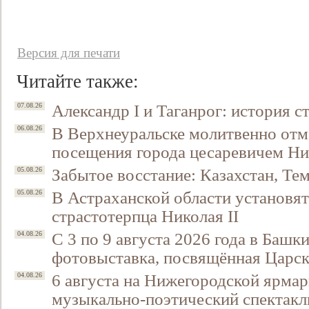
Версия для печати
Читайте также:
Александр I и Таганрог: история с
07.08.26
В Верхнеуральске молитвенно отм
06.08.26
посещения города цесаревичем Н
Свидетельство
Забытое восстание: Казахстан, Тем
05.08.26
В Астраханской области установят
05.08.26
страстотерпца Николая II
С 3 по 9 августа 2026 года в Башк
04.08.26
фотовыставка, посвящённая Царск
6 августа на Нижегородской ярмар
04.08.26
музыкально-поэтический спектакл