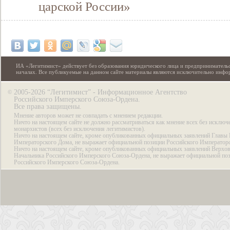
царской России»
ИА «Легитимист» действует без образования юридического лица и предпринимательс
началах. Все публикуемые на данном сайте материалы являются исключительно инф
2005-2026 “Легитимист” - Информационное Агентство
©
Российского Имперского Союза-Ордена.
Все права защищены.
Мнение авторов может не совпадать с мнением редакции.
Ничто на настоящем сайте не должно рассматриваться как мнение всех без исключ
монархистов (всех без исключения легитимистов).
Ничто на настоящем сайте, кроме опубликованных официальных заявлений Главы 
Императорского Дома, не выражает официальной позиции Российского Император
Ничто на настоящем сайте, кроме опубликованных официальных заявлений Верхов
Начальника Российского Имперского Союза-Ордена, не выражает официальной по
Российского Имперского Союза-Ордена.