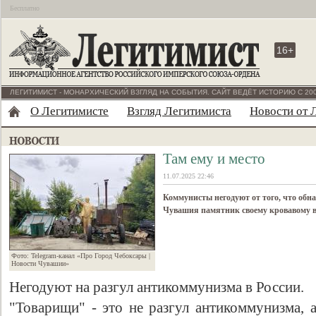
Бесплатно
16+
ЛЕГИТИМИСТ - МОНАРХИЧЕСКИЙ ВЗГЛЯД НА СОБЫТИЯ. САЙТ ВЕДЁТ ИСТОРИЮ С 200
О Легитимисте
Взгляд Легитимиста
Новости от 
Там ему и место
11.07.2025 22:46
Коммунисты негодуют от того, что обн
Чувашия памятник своему кровавому 
Фото: Telegram-канал «Про Город Чебоксары |
Новости Чувашии»
Негодуют на разгул антикоммунизма в России.
"Товарищи" - это не разгул антикоммунизма, 