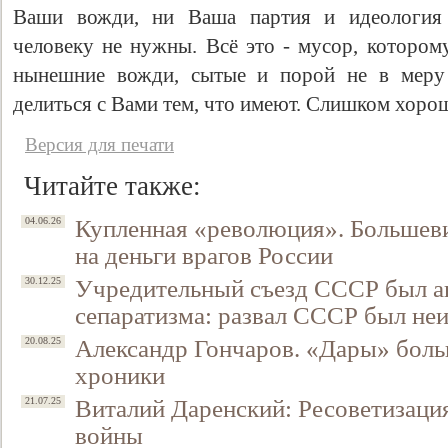
Ваши вожди, ни Ваша партия и идеология
человеку не нужны. Всё это - мусор, котором
нынешние вожди, сытые и порой не в меру 
делиться с Вами тем, что имеют. Слишком хорош
Версия для печати
Читайте также:
Купленная «революция». Большев
04.06.26
на деньги врагов России
Учредительный съезд СССР был 
30.12.25
сепаратизма: развал СССР был н
Александр Гончаров. «Дары» боль
20.08.25
хроники
Виталий Даренский: Ресоветизаци
21.07.25
войны