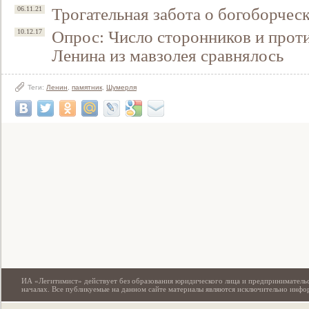
Трогательная забота о богоборчес
06.11.21
Опрос: Число сторонников и прот
10.12.17
Ленина из мавзолея сравнялось
Теги:
Ленин
,
памятник
,
Шумерля
Свидетельство
ИА «Легитимист» действует без образования юридического лица и предпринимательс
началах. Все публикуемые на данном сайте материалы являются исключительно инф