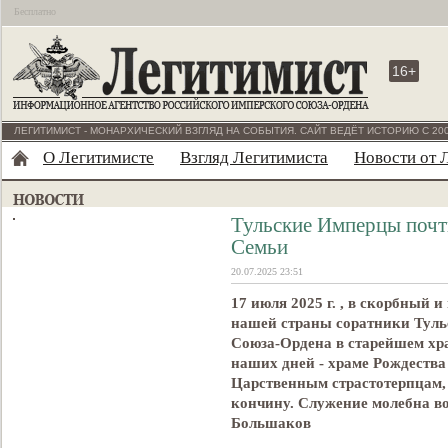
Бесплатно
16+
ЛЕГИТИМИСТ - МОНАРХИЧЕСКИЙ ВЗГЛЯД НА СОБЫТИЯ. САЙТ ВЕДЁТ ИСТОРИЮ С 200
О Легитимисте
Взгляд Легитимиста
Новости от 
Тульские Имперцы почт
Семьи
20.07.2025 23:51
17 июля 2025 г. , в скорбный 
нашей страны соратники Туль
Союза-Ордена в старейшем хр
наших дней - храме Рождеств
Царственным страстотерпцам
кончину. Служение молебна в
Большаков