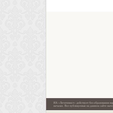
ИА «Легитимист» действует без образования юр
началах. Все публикуемые на данном сайте ма