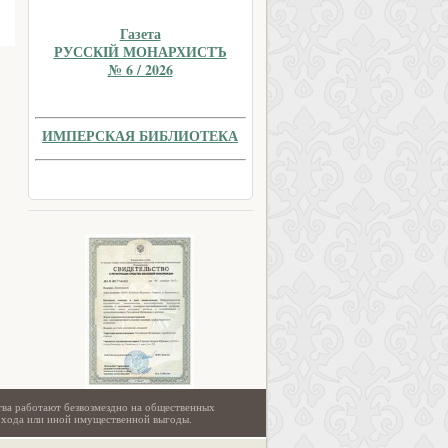
Газета
РУССКIЙ МОНАРХИСТЪ
№ 6 / 2026
ИМПЕРСКАЯ БИБЛИОТЕКА
тва работают безвозмездно на общественных
охода или иной имущественной выгоды.