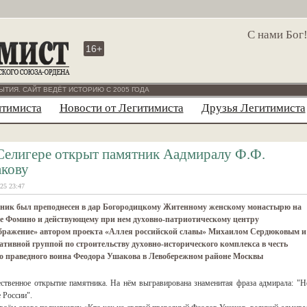
С нами Бог
16+
ЫТИЯ. САЙТ ВЕДЁТ ИСТОРИЮ С 2005 ГОДА
итимиста
Новости от Легитимиста
Друзья Легитимиста
Селигере открыт памятник Аадмиралу Ф.Ф.
кову
25 23:47
ник был преподнесен в дар Богородицкому Житенному женскому монастырю на
ве Фомино и действующему при нем духовно-патриотическому центру
бражение» автором проекта «Аллея российской славы» Михаилом Сердюковым и
тивной группой по строительству духовно-исторического комплекса в честь
го праведного воина Феодора Ушакова в Левобережном районе Москвы
жественное открытие памятника. На нём выгравирована знаменитая фраза адмирала: "Н
 России".