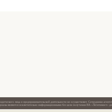
Свидетельство
идического лица и предпринимательской деятельности не осуществляет. Сотрудники агентс
териалы являются исключительно информационными без цели получения ИА «Легитимист» д