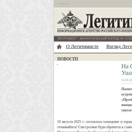
Бесплатно
ЛЕГИТИМИСТ - МОНАРХИЧЕСКИЙ ВЗГЛЯД НА СОБ
О Легитимисте
Взгляд Лег
На 
Уша
19.08.20
Памят
остро
«Прео
инициа
свято
10 августа 2025 г. состоялось освящение и тор
отчаивайтесь! Сии грозные бури обратятся к славе