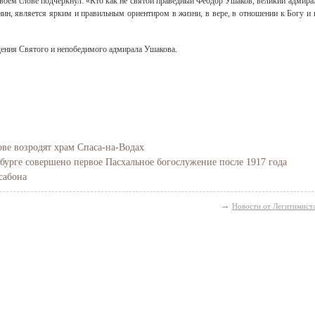
оём слове подчеркнул: «Кто как не святой праведный Феодор Ушаков, великий адмира
ин, является ярким и правильным ориентиром в жизни, в вере, в отношении к Богу и 
дения Святого и непобедимого адмирала Ушакова.
ве возродят храм Спаса-на-Водах
бурге совершено первое Пасхальное богослужение после 1917 года
сабона
→
Новости от Легитимист