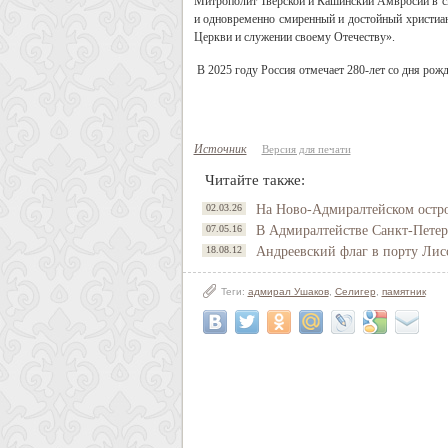
Митрополит Тверской и Кашинский Амвросий в св
и одновременно смиренный и достойный христиан
Церкви и служении своему Отечеству».
В 2025 году Россия отмечает 280-лет со дня рож
Источник
Версия для печати
Читайте также:
02.03.26
На Ново-Адмиралтейском остро
07.05.16
В Адмиралтействе Санкт-Петер
18.08.12
Андреевский флаг в порту Лис
Теги:
адмирал Ушаков
,
Селигер
,
памятник