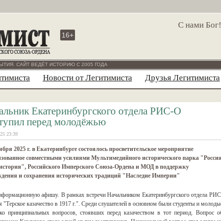
С нами Бог
16+
ЫТИЯ. САЙТ ВЕДЁТ ИСТОРИЮ С 2005 ГОДА
итимиста
Новости от Легитимиста
Друзья Легитимиста
альник Екатеринбургского отдела РИС-О
тупил перед молодёжью
25 23:39
ября 2025 г. в Екатеринбурге состоялось просветительское мероприятие
изованное совместными усилиями Мультимедийного исторического парка "Росси
история", Российского Имперского Союза-Ордена и МОД в поддержку
ждения и сохранения исторических традиций "Наследие Империи"
информационную афишу. В рамках встречи Начальником Екатеринбургского отдела РИС
 "Терское казачество в 1917 г.". Среди слушателей в основном были студенты и молоды
ько принципиальных вопросов, стоявших перед казачеством в тот период. Вопрос о