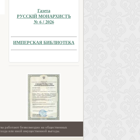
Газета
РУССКIЙ МОНАРХИСТЪ
№ 6 / 2026
ИМПЕРСКАЯ БИБЛИОТЕКА
тва работают безвозмездно на общественных
охода или иной имущественной выгоды.