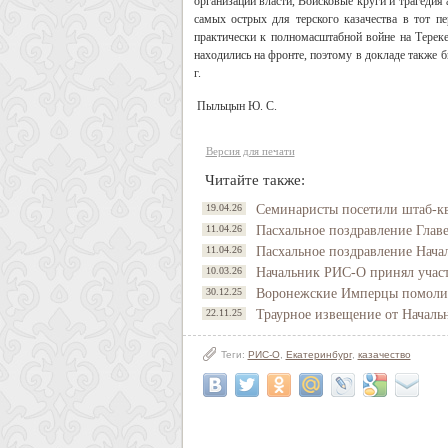
организации власти, Войсковые круги и трагедия
самых острых для терского казачества в тот п
практически к полномасштабной войне на Тереке 
находились на фронте, поэтому в докладе также 
г.
Пыльцын Ю. С.
Версия для печати
Читайте также:
19.04.26
Семинаристы посетили штаб-к
11.04.26
Пасхальное поздравление Глав
11.04.26
Пасхальное поздравление Нач
10.03.26
Начальник РИС-О принял участ
30.12.25
Воронежские Имперцы помолил
22.11.25
Траурное извещение от Начал
Теги:
РИС-О
,
Екатеринбург
,
казачество