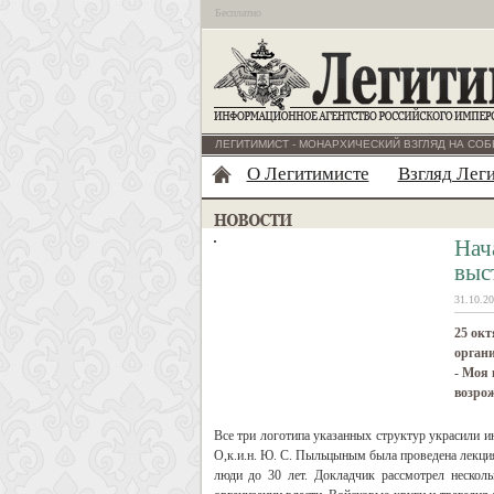
Бесплатно
ЛЕГИТИМИСТ - МОНАРХИЧЕСКИЙ ВЗГЛЯД НА СОБ
О Легитимисте
Взгляд Лег
Нач
выс
31.10.20
25 окт
орган
- Моя 
возро
Все три логотипа указанных структур украсили 
О,к.и.н. Ю. С. Пыльцыным была проведена лекция
люди до 30 лет. Докладчик рассмотрел нескол