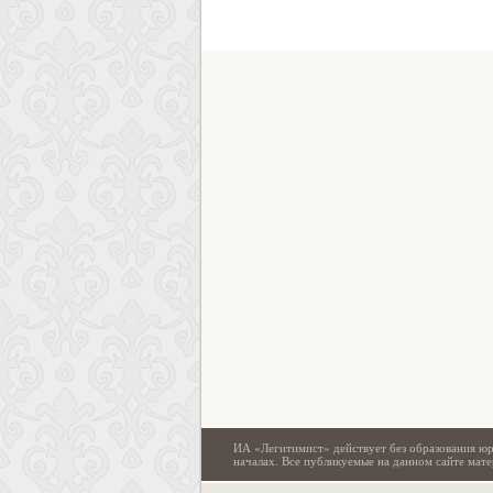
ИА «Легитимист» действует без образования юр
началах. Все публикуемые на данном сайте ма