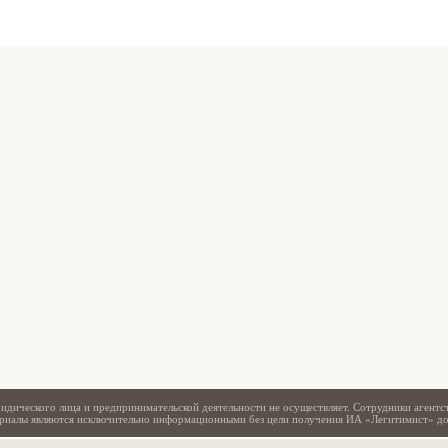
Свидетельство
идического лица и предпринимательской деятельности не осуществляет. Сотрудники агентс
териалы являются исключительно информационными без цели получения ИА «Легитимист» д