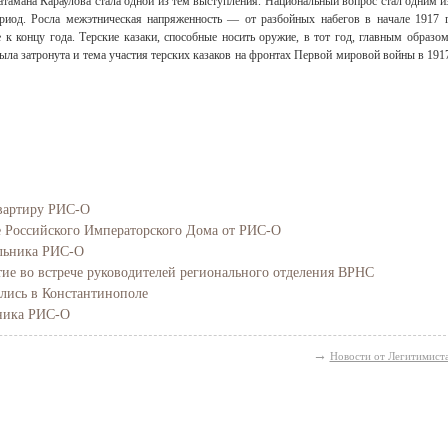
 атамана Караулова стала одной из тем выступления. Национальный вопрос стал одним и
ериод. Росла межэтническая напряженность — от разбойных набегов в начале 1917 г
к концу года. Терские казаки, способные носить оружие, в тот год, главным образом
была затронута и тема участия терских казаков на фронтах Первой мировой войны в 191
вартиру РИС-О
е Российского Императорского Дома от РИС-О
альника РИС-О
ие во встрече руководителей регионального отделения ВРНС
ись в Константинополе
ьника РИС-О
→
Новости от Легитимист