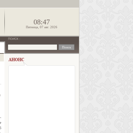
!
08:47
Пятница, 07 авг. 2026
ПОИСК
:
я
-
е
б