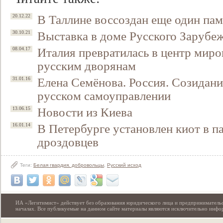
В Таллине воссоздан еще один па
20.12.22
Выставка в доме Русского Зарубе
30.10.21
Италия превратилась в центр миро
08.04.17
русским дворянам
Елена Семёнова. Россия. Созидание
31.01.16
русском самоуправлении
Новости из Киева
13.06.15
Свидетельство
В Петербурге установлен киот в п
16.01.14
дроздовцев
Теги:
Белая гвардия. добровольцы
,
Русский исход
ИА «Легитимист» действует без образования юридического лица и предпринимательс
началах. Все публикуемые на данном сайте материалы являются исключительно инф