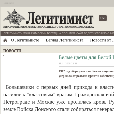
Бесплатно
16+
ЛЕГИТИМИСТ - МОНАРХИЧЕСКИЙ ВЗГЛЯД НА СОБЫТИЯ. САЙТ ВЕДЁТ ИСТОРИЮ С 200
О Легитимисте
Взгляд Легитимиста
Новости от 
Белые цветы для Белой 
15.11.2025 22:29
1917 год обернулся для России национ
удержало от развала фронт и собственн
Большевики с первых дней прихода к власти
насилие к "классовым" врагам. Гражданская во
Петрограде и Москве уже пролилась кровь Р
земле Войска Донского стали собираться генера