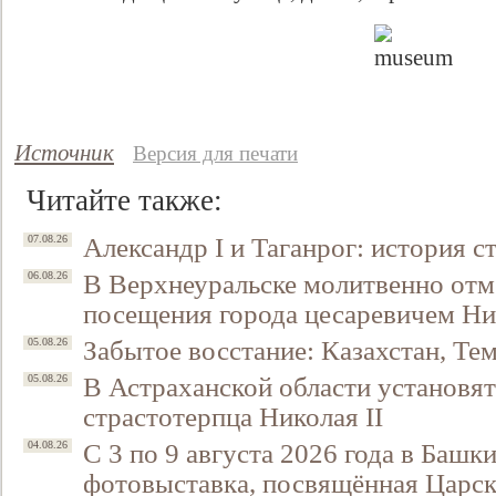
Источник
Версия для печати
Читайте также:
Александр I и Таганрог: история с
07.08.26
Свидетельство
В Верхнеуральске молитвенно отм
06.08.26
посещения города цесаревичем Н
Забытое восстание: Казахстан, Тем
05.08.26
В Астраханской области установят
05.08.26
страстотерпца Николая II
С 3 по 9 августа 2026 года в Башк
04.08.26
фотовыставка, посвящённая Царск