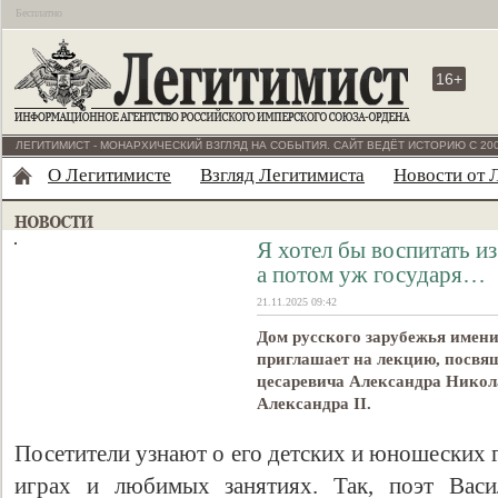
Бесплатно
16+
ЛЕГИТИМИСТ - МОНАРХИЧЕСКИЙ ВЗГЛЯД НА СОБЫТИЯ. САЙТ ВЕДЁТ ИСТОРИЮ С 200
О Легитимисте
Взгляд Легитимиста
Новости от 
Я хотел бы воспитать из
а потом уж государя…
21.11.2025 09:42
Дом русского зарубежья име
приглашает на лекцию, посвя
цесаревича Александра Никол
Александра II.
Посетители узнают о его детских и юношеских г
играх и любимых занятиях. Так, поэт Васи