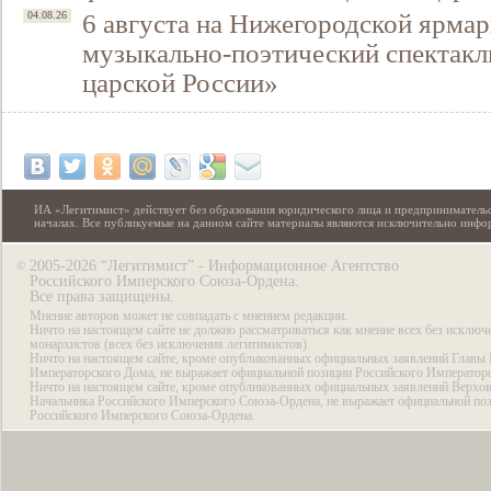
6 августа на Нижегородской ярмар
04.08.26
музыкально-поэтический спектакл
царской России»
ИА «Легитимист» действует без образования юридического лица и предпринимательс
началах. Все публикуемые на данном сайте материалы являются исключительно инф
2005-2026 “Легитимист” - Информационное Агентство
©
Российского Имперского Союза-Ордена.
Все права защищены.
Мнение авторов может не совпадать с мнением редакции.
Ничто на настоящем сайте не должно рассматриваться как мнение всех без исключ
монархистов (всех без исключения легитимистов).
Ничто на настоящем сайте, кроме опубликованных официальных заявлений Главы 
Императорского Дома, не выражает официальной позиции Российского Император
Ничто на настоящем сайте, кроме опубликованных официальных заявлений Верхов
Начальника Российского Имперского Союза-Ордена, не выражает официальной по
Российского Имперского Союза-Ордена.