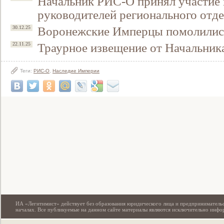
Начальник РИС-О принял участие 
руководителей регионального от
Воронежские Имперцы помолились
30.12.25
Траурное извещение от Начальни
22.11.25
Теги:
РИС-О
,
Наследие Империи
Свидетельство
ИА «Легитимист» действует без образования юридического лица и предпринимательс
началах. Все публикуемые на данном сайте материалы являются исключительно инф