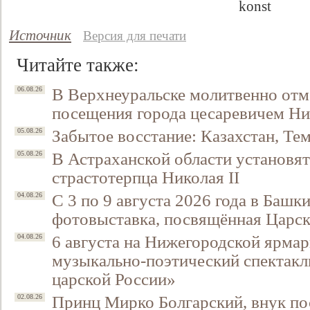
Источник
Версия для печати
Читайте также:
В Верхнеуральске молитвенно отм
06.08.26
посещения города цесаревичем Н
Забытое восстание: Казахстан, Тем
05.08.26
В Астраханской области установят
05.08.26
Свидетельство
страстотерпца Николая II
С 3 по 9 августа 2026 года в Башк
04.08.26
фотовыставка, посвящённая Царск
6 августа на Нижегородской ярмар
04.08.26
музыкально-поэтический спектакл
царской России»
Принц Мирко Болгарский, внук по
02.08.26