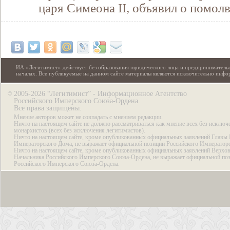
царя Симеона II, объявил о помол
ИА «Легитимист» действует без образования юридического лица и предпринимательс
началах. Все публикуемые на данном сайте материалы являются исключительно инф
2005-2026 “Легитимист” - Информационное Агентство
©
Российского Имперского Союза-Ордена.
Все права защищены.
Мнение авторов может не совпадать с мнением редакции.
Ничто на настоящем сайте не должно рассматриваться как мнение всех без исключ
монархистов (всех без исключения легитимистов).
Ничто на настоящем сайте, кроме опубликованных официальных заявлений Главы 
Императорского Дома, не выражает официальной позиции Российского Император
Ничто на настоящем сайте, кроме опубликованных официальных заявлений Верхов
Начальника Российского Имперского Союза-Ордена, не выражает официальной по
Российского Имперского Союза-Ордена.