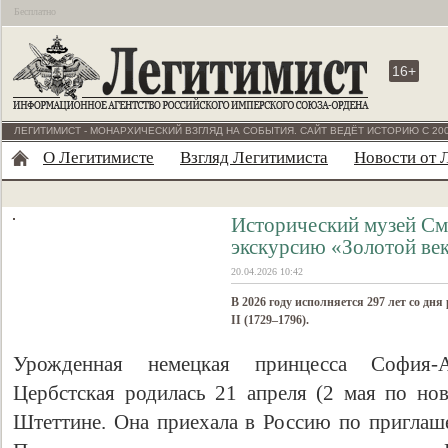
Бесплатно
16+
ЛЕГИТИМИСТ - МОНАРХИЧЕСКИЙ ВЗГЛЯД НА СОБЫТИЯ. САЙТ ВЕДЁТ ИСТОРИЮ С 200
О Легитимисте
Взгляд Легитимиста
Новости от 
Исторический музей См
экскурсию «Золотой век
20.04.2026 10:42
В 2026 году исполняется 297 лет со д
II (1729–1796).
Урожденная немецкая принцесса София-Ав
Цербстская родилась 21 апреля (2 мая по нов
Штеттине. Она приехала в Россию по пригла