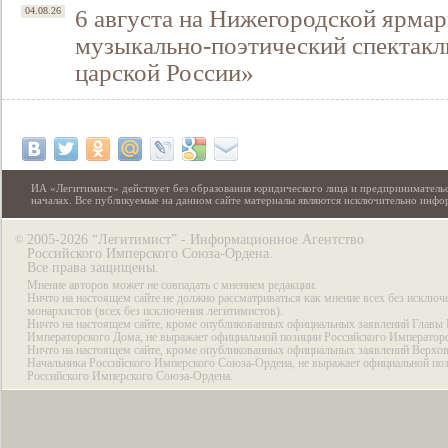
6 августа на Нижегородской ярмар
04.08.26
музыкально-поэтический спектакл
царской России»
ИА «Легитимист» действует без образования юридического лица и предпринимательс
началах. Все публикуемые на данном сайте материалы являются исключительно инф
2005-2026 “Легитимист” - Информационное Агентство
©
Российского Имперского Союза-Ордена.
Все права защищены.
Мнение авторов может не совпадать с мнением редакции.
Ничто на настоящем сайте не должно рассматриваться как мнение всех без исключ
монархистов (всех без исключения легитимистов).
Ничто на настоящем сайте, кроме опубликованных официальных заявлений Главы 
Императорского Дома, не выражает официальной позиции Российского Император
Ничто на настоящем сайте, кроме опубликованных официальных заявлений Верхов
Начальника Российского Имперского Союза-Ордена, не выражает официальной по
Российского Имперского Союза-Ордена.