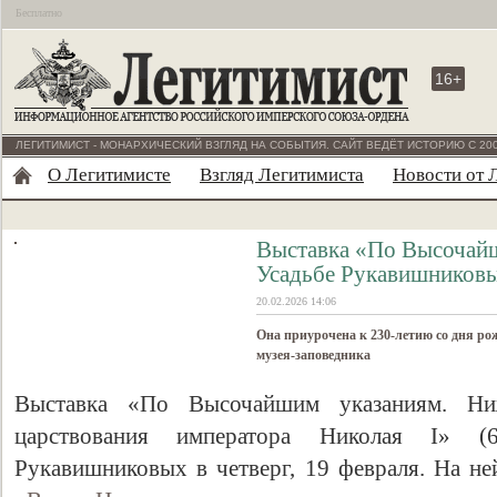
Бесплатно
16+
ЛЕГИТИМИСТ - МОНАРХИЧЕСКИЙ ВЗГЛЯД НА СОБЫТИЯ. САЙТ ВЕДЁТ ИСТОРИЮ С 200
О Легитимисте
Взгляд Легитимиста
Новости от 
Выставка «По Высочайш
Усадьбе Рукавишников
20.02.2026 14:06
Она приурочена к 230-летию со дня ро
музея-заповедника
Выставка «По Высочайшим указаниям. Ни
царствования императора Николая I» (
Рукавишниковых в четверг, 19 февраля. На н