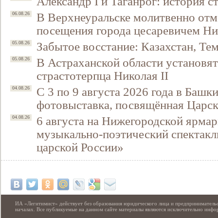
Александр I и Таганрог: история с
В Верхнеуральске молитвенно отм
06.08.26
посещения города цесаревичем Н
Забытое восстание: Казахстан, Тем
05.08.26
В Астраханской области установят
05.08.26
страстотерпца Николая II
С 3 по 9 августа 2026 года в Башк
04.08.26
фотовыставка, посвящённая Царск
6 августа на Нижегородской ярмар
04.08.26
музыкально-поэтический спектакл
царской России»
ИА «Легитимист» действует без образования юридического лица и предпринимательс
началах. Все публикуемые на данном сайте материалы являются исключительно инф