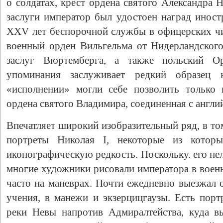
о солдатах, крест ордена святого Александра 
заслуги император был удостоен наград иност
XXV лет беспорочной службы в офицерских чи
военный орден Вильгельма от Нидерландского
заслуг Вюртемберга, а также польский О
упоминания заслуживает редкий образец 
«исполнении» могли себе позволить только 
ордена святого Владимира, соединенная с англ
Свидетельство
Впечатляет широкий изобразительный ряд, в то
портреты Николая I, некоторые из котор
иконографическую редкость. Поскольку. его нел
многие художники рисовали императора в воен
часто на маневрах. Почти ежедневно выезжал 
учения, в манежи и экзерцицгаузы. Есть порт
реки Невы напротив Адмиралтейства, куда в