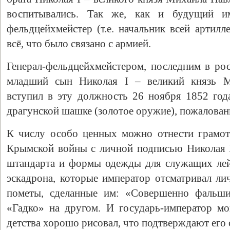
воспитывались. Так же, как и будущий им
фельдцейхмейстер (т.е. начальник всей артилл
всё, что было связано с армией.
Генерал-фельдцейхмейстером, последним в рос
младший сын Николая I – великий князь М
вступил в эту должность 26 ноября 1852 года
драгунской шашке (золотое оружие), пожалованн
К числу особо ценных можно отнести грамот
Крымской войны с личной подписью Николая I
штандарта и формы одежды для служащих лей
эскадрона, которые император отсматривал ли
пометы, сделанные им: «Совершенно фальши
«Гадко» на другом. И государь-император мог
детства хорошо рисовал, что подтверждают его