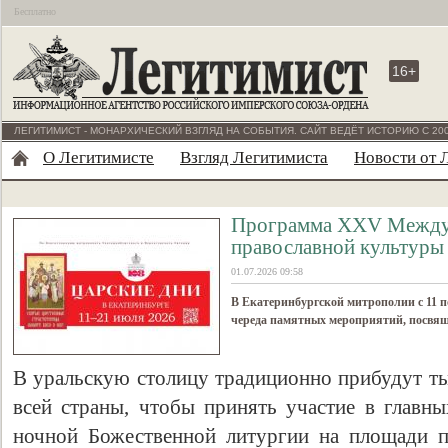
Бесплатно
16+
ЛЕГИТИМИСТ - МОНАРХИЧЕСКИЙ ВЗГЛЯД НА СОБЫТИЯ. САЙТ ВЕДЁТ ИСТОРИЮ С 200
О Легитимисте
Взгляд Легитимиста
Новости от 
Программа XХV Междун
православной культуры
01.07.2026 09:58
В Екатеринбургской митрополии с 11 п
череда памятных мероприятий, посвящ
В уральскую столицу традиционно прибудут ты
всей страны, чтобы принять участие в глав
ночной Божественной литургии на площади 