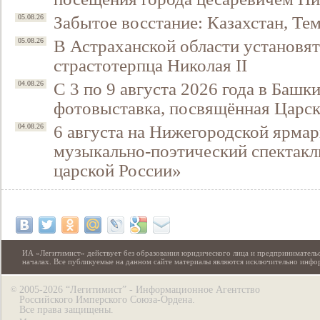
Забытое восстание: Казахстан, Тем
05.08.26
В Астраханской области установят
05.08.26
страстотерпца Николая II
С 3 по 9 августа 2026 года в Башк
04.08.26
фотовыставка, посвящённая Царск
6 августа на Нижегородской ярмар
04.08.26
музыкально-поэтический спектакл
царской России»
ИА «Легитимист» действует без образования юридического лица и предпринимательс
началах. Все публикуемые на данном сайте материалы являются исключительно инф
2005-2026 “Легитимист” - Информационное Агентство
©
Российского Имперского Союза-Ордена.
Все права защищены.