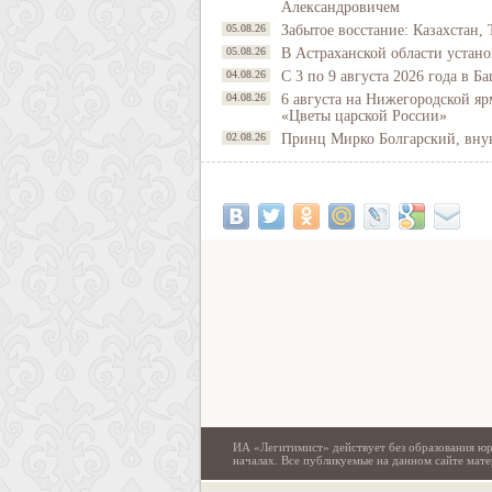
Александровичем
05.08.26
Забытое восстание: Казахстан, 
05.08.26
В Астраханской области устано
04.08.26
С 3 по 9 августа 2026 года в 
04.08.26
6 августа на Нижегородской яр
«Цветы царской России»
02.08.26
Принц Мирко Болгарский, внук 
ИА «Легитимист» действует без образования юр
началах. Все публикуемые на данном сайте ма