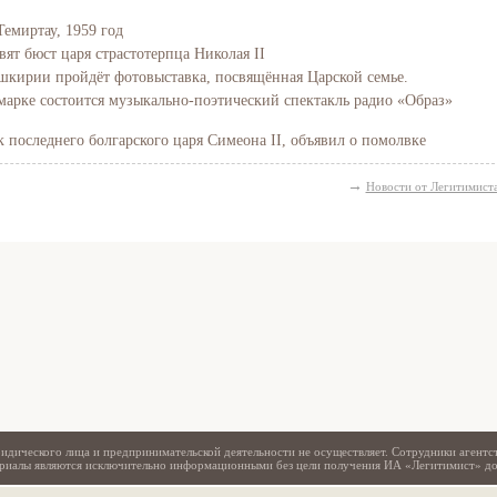
Темиртау, 1959 год
вят бюст царя страстотерпца Николая II
Башкирии пройдёт фотовыставка, посвящённая Царской семье.
марке состоится музыкально-поэтический спектакль радио «Образ»
последнего болгарского царя Симеона II, объявил о помолвке
→
Новости от Легитимист
Свидетельство
идического лица и предпринимательской деятельности не осуществляет. Сотрудники агентс
териалы являются исключительно информационными без цели получения ИА «Легитимист» д