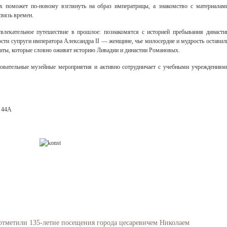
ах поможет по‑новому взглянуть на образ императрицы, а знакомство с материалам
связь времен.
влекательное путешествие в прошлое: познакомятся с историей пребывания династи
ти супруги императора Александра II — женщине, чье милосердие и мудрость оставил
онаты, которые словно оживят историю Ливадии и династии Романовых.
зовательные музейные мероприятия и активно сотрудничает с учебными учреждениям
. 44А
отметили 135-летие посещения города цесаревичем Николаем