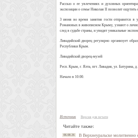
Рассказ о ее увлечениях и духовных ориентир
экспозиции о семье Николая II позволит ощутить 
3 июня во время занятия гости отправятся в у
Романовых в живописном Крыму, узнают о личнос
след в судьбе страны, и увидят уникальные эксп
Ливадийский дворец регулярно организует обра
Республики Крым.
Ливадийский дворец-музей
Респ. Крым, г. Ялта, пгт. Ливадия, ул. Батурина, д
Начало в 10.00.
Источник
Версия для печати
Читайте также:
06.08.26
В Верхнеуральске молитвенно 