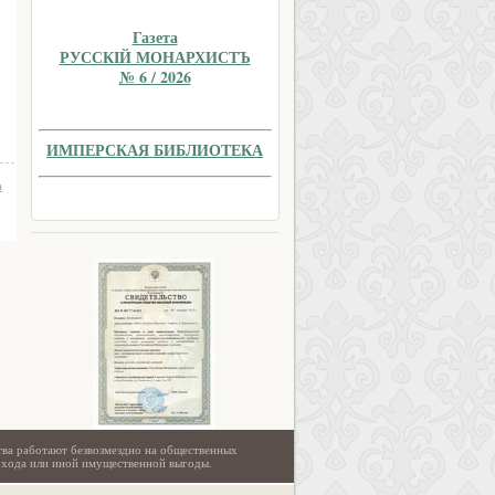
Газета
РУССКIЙ МОНАРХИСТЪ
№ 6 / 2026
ИМПЕРСКАЯ БИБЛИОТЕКА
а
тва работают безвозмездно на общественных
охода или иной имущественной выгоды.