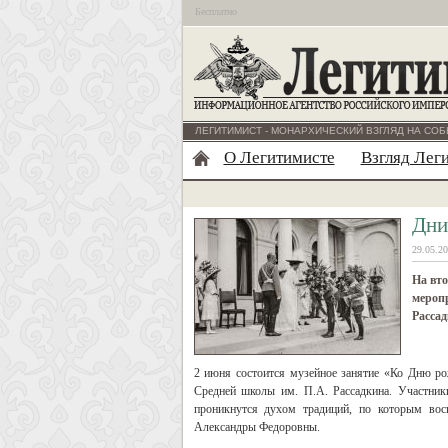
Бесплатно
ЛЕГИТИМИСТ - МОНАРХИЧЕСКИЙ ВЗГЛЯД НА СОБ
О Легитимисте
Взгляд Лег
Дни
29.05.20
На вто
мероп
Рассад
2 июня состоится музейное занятие «Ко Дню 
Средней школы им. П.А. Рассадкина. Участник
проникнутся духом традиций, по которым во
Александры Федоровны.