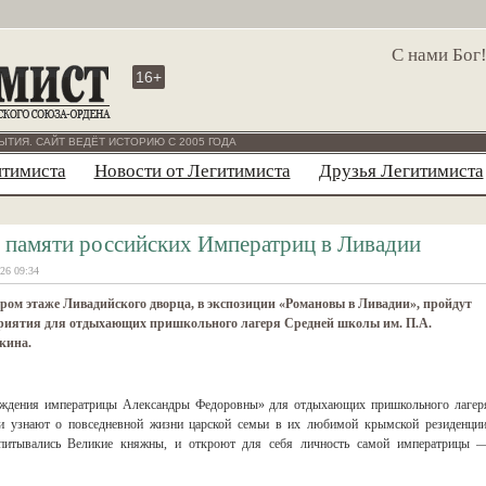
С нами Бог
16+
ЫТИЯ. САЙТ ВЕДЁТ ИСТОРИЮ С 2005 ГОДА
итимиста
Новости от Легитимиста
Друзья Легитимиста
 памяти российских Императриц в Ливадии
26 09:34
ром этаже Ливадийского дворца, в экспозиции «Романовы в Ливадии», пройдут
риятия для отдыхающих пришкольного лагеря Средней школы им. П.А.
кина.
рождения императрицы Александры Федоровны» для отдыхающих пришкольного лагер
и узнают о повседневной жизни царской семьи в их любимой крымской резиденции
спитывались Великие княжны, и откроют для себя личность самой императрицы 