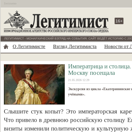
Бесплатно
16+
ЛЕГИТИМИСТ - МОНАРХИЧЕСКИЙ ВЗГЛЯД НА СОБЫТИЯ. САЙТ ВЕДЁТ ИСТОРИЮ С 200
О Легитимисте
Взгляд Легитимиста
Новости от 
Императрица и столица.
Москву посещала
21.05.2026 12:29
Экскурсия из цикла «Екатерининские 
учёными».
Слышите стук копыт? Это императорская карет
Что привело в древнюю российскую столицу Ека
визиты изменили политическую и культурную ж