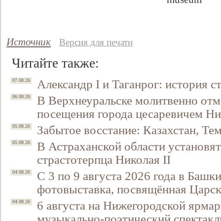
Источник
Версия для печати
Читайте также:
Александр I и Таганрог: история с
07.08.26
В Верхнеуральске молитвенно отм
06.08.26
посещения города цесаревичем Н
Забытое восстание: Казахстан, Тем
05.08.26
В Астраханской области установят
05.08.26
страстотерпца Николая II
С 3 по 9 августа 2026 года в Башк
04.08.26
фотовыставка, посвящённая Царск
6 августа на Нижегородской ярмар
04.08.26
музыкально-поэтический спектакл