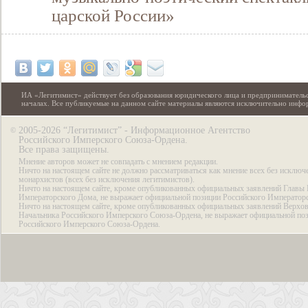
царской России»
ИА «Легитимист» действует без образования юридического лица и предпринимательс
началах. Все публикуемые на данном сайте материалы являются исключительно инф
2005-2026 “Легитимист” - Информационное Агентство
©
Российского Имперского Союза-Ордена.
Все права защищены.
Мнение авторов может не совпадать с мнением редакции.
Ничто на настоящем сайте не должно рассматриваться как мнение всех без исключ
монархистов (всех без исключения легитимистов).
Ничто на настоящем сайте, кроме опубликованных официальных заявлений Главы 
Императорского Дома, не выражает официальной позиции Российского Император
Ничто на настоящем сайте, кроме опубликованных официальных заявлений Верхов
Начальника Российского Имперского Союза-Ордена, не выражает официальной по
Российского Имперского Союза-Ордена.