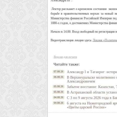
Александра III".
Лектор расскажет о кризисном состоянии эконом
борьбе в правительственных верхах за новый э
Министерства финансов Российской Империи под
1880-х годов, о достижениях Министерства фина
Начало в 14.00. Вход свободный по регистрации н
Видеотрансляция лекции здесь:
Лекция «Политиче
Версия для печати
Читайте также:
07.08.26
Александр I и Таганрог: истор
06.08.26
В Верхнеуральске молитвенно 
Александровичем
05.08.26
Забытое восстание: Казахстан, 
05.08.26
В Астраханской области устано
04.08.26
С 3 по 9 августа 2026 года в 
04.08.26
6 августа на Нижегородской яр
«Цветы царской России»