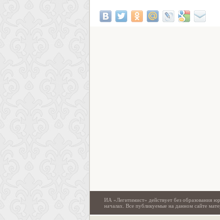
ИА «Легитимист» действует без образования юр
началах. Все публикуемые на данном сайте ма