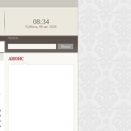
!
08:34
Суббота, 08 авг. 2026
ПОИСК
:
а
а
т
о
а