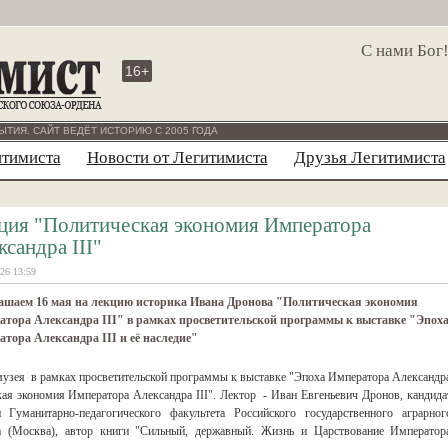
С нами Бог
16+
ЫТИЯ. САЙТ ВЕДЁТ ИСТОРИЮ С 2005 ГОДА
итимиста
Новости от Легитимиста
Друзья Легитимиста
ция "Политическая экономия Императора
ксандра III"
26 13:59
ашаем 16 мая на лекцию историка Ивана Дронова "Политическая экономия
тора Александра III" в рамках просветительской программы к выставке "Эпох
тора Александра III и её наследие"
 музея в рамках просветительской программы к выставке "Эпоха Императора Александр
кая экономия Императора Александра III". Лектор - Иван Евгеньевич Дронов, кандида
Гуманитарно-педагогического факультета Российского государственного аграрног
(Москва), автор книги "Сильный, державный. Жизнь и Царствование Император