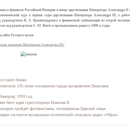
ики и финансов Российской Империи в конце царствования Императора Александра II 
кономический курс в первые годы царствования Императора Александра III, о работ
 руководством И. А. Вышнеградского и финансовой стабилизации во второй половин
нсов под руководством С. Ю. Витте и промышленном рывке в 1890-х годах.
а сайте Русского музея.
ская экономия Императора Александра III»
ия станет ближе
отметили 135-летие посещения города цесаревичем Николаем
Темиртау, 1959 год
вят бюст царя страстотерпца Николая II
Башкирии пройдёт фотовыставка, посвящённая Царской семье.
марке состоится музыкально-поэтический спектакль радио «Образ»