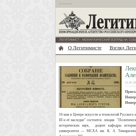
Бесплатно
ЛЕГИТИМИСТ - МОНАРХИЧЕСКИЙ ВЗГЛЯД НА СОБ
О Легитимисте
Взгляд Лег
Лек
Але
15.05.20
Пригл
Импера
Импера
16 мая в Центре искусств и технологий Русского
III и её наследие" состоится лекция "Политичес
исторических наук, доцент кафедры истории 
университета — МСХА им. К. А. Тимирязева 