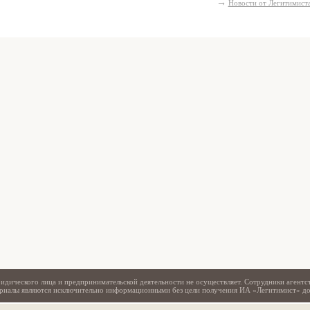
→
Новости от Легитимист
Свидетельство
идического лица и предпринимательской деятельности не осуществляет. Сотрудники агентс
териалы являются исключительно информационными без цели получения ИА «Легитимист» д