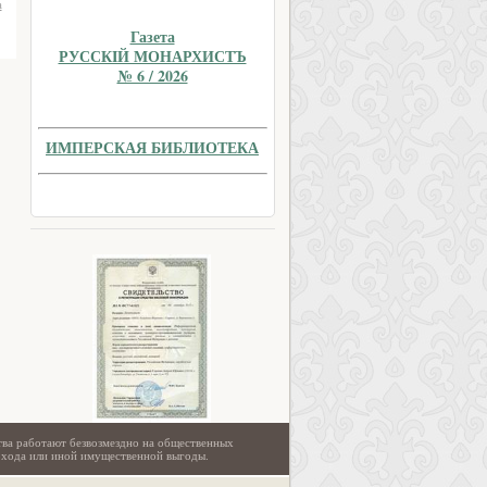
а
Газета
РУССКIЙ МОНАРХИСТЪ
№ 6 / 2026
ИМПЕРСКАЯ БИБЛИОТЕКА
тва работают безвозмездно на общественных
охода или иной имущественной выгоды.