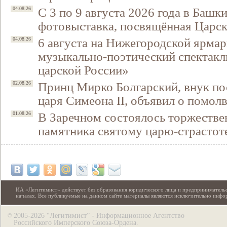
С 3 по 9 августа 2026 года в Башк
04.08.26
фотовыставка, посвящённая Царск
6 августа на Нижегородской ярмар
04.08.26
музыкально-поэтический спектакл
царской России»
Принц Мирко Болгарский, внук по
02.08.26
царя Симеона II, объявил о помол
В Заречном состоялось торжестве
01.08.26
памятника святому царю-страстот
ИА «Легитимист» действует без образования юридического лица и предпринимательс
началах. Все публикуемые на данном сайте материалы являются исключительно инф
2005-2026 “Легитимист” - Информационное Агентство
©
Российского Имперского Союза-Ордена.