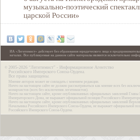
музыкально-поэтический спектакл
царской России»
ИА «Легитимист» действует без образования юридического лица и предпринимательс
началах. Все публикуемые на данном сайте материалы являются исключительно инф
2005-2026 “Легитимист” - Информационное Агентство
©
Российского Имперского Союза-Ордена.
Все права защищены.
Мнение авторов может не совпадать с мнением редакции.
Ничто на настоящем сайте не должно рассматриваться как мнение всех без исключ
монархистов (всех без исключения легитимистов).
Ничто на настоящем сайте, кроме опубликованных официальных заявлений Главы 
Императорского Дома, не выражает официальной позиции Российского Император
Ничто на настоящем сайте, кроме опубликованных официальных заявлений Верхов
Начальника Российского Имперского Союза-Ордена, не выражает официальной по
Российского Имперского Союза-Ордена.