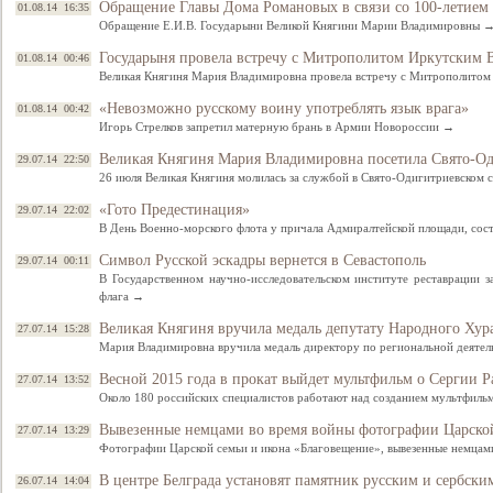
Обращение Главы Дома Романовых в связи со 100-летием
01.08.14 16:35
Обращение Е.И.В. Государыни Великой Княгини Марии Владимировны 
Государыня провела встречу с Митрополитом Иркутским
01.08.14 00:46
Великая Княгиня Мария Владимировна провела встречу с Митрополито
«Невозможно русскому воину употреблять язык врага»
01.08.14 00:42
Игорь Стрелков запретил матерную брань в Армии Новороссии →
Великая Княгиня Мария Владимировна посетила Свято-Од
29.07.14 22:50
26 июля Великая Княгиня молилась за службой в Свято-Одигитриевском 
«Гото Предестинация»
29.07.14 22:02
В День Военно-морского флота у причала Адмиралтейской площади, сос
Символ Русской эскадры вернется в Севастополь
29.07.14 00:11
Свидетельство
В Государственном научно-исследовательском институте реставрации з
флага →
Великая Княгиня вручила медаль депутату Народного Хур
27.07.14 15:28
Мария Владимировна вручила медаль директору по региональной дея
Весной 2015 года в прокат выйдет мультфильм о Сергии 
27.07.14 13:52
Около 180 российских специалистов работают над созданием мультфильм
Вывезенные немцами во время войны фотографии Царской
27.07.14 13:29
Фотографии Царской семьи и икона «Благовещение», вывезенные немцами
В центре Белграда установят памятник русским и сербск
26.07.14 14:04