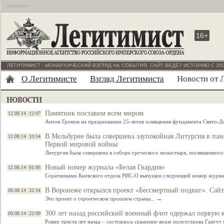
Бесплатно
16+
ЛЕГИТИМИСТ - МОНАРХИЧЕСКИЙ ВЗГЛЯД НА СОБЫТИЯ. САЙТ ВЕДЁТ ИСТОРИЮ С 200
О Легитимисте
Взгляд Легитимиста
Новости от 
Памятник поставим всем миром
12.08.14 12:07
Антон Громов на праздновании 25-летия освящения фундамента Свято-
В Мельбурне была совершена заупокойная Литургия в пам
12.08.14 10:34
Первой мировой войны
Литургия была совершена в соборе греческого монастыря, посвященног
Новый номер журнала «Белая Гвардия»
12.08.14 01:06
Соратниками Киевского отдела РИС-О выпущен следующий номер журна
В Воронеже открылся проект «Бессмертный подвиг». Сайт 
09.08.14 22:34
Это проект о героическом прошлом страны... →
300 лет назад российский военный флот одержал первую 
09.08.14 22:09
Ровно триста лет назад – состоялось сражение возле полуострова Ганг