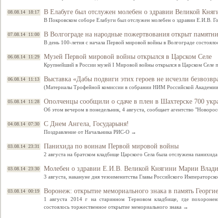
В Елабуге был отслужен молебен о здравии Великой Кн
08.08.14 18:17
В Покровском соборе Елабуги был отслужен молебен о здравии Е.И.В.
В Волгограде на народные пожертвования открыт памятн
07.08.14 11:00
В день 100-летия с начала Первой мировой войны в Волгограде состоя
Музей Первой мировой войны открылся в Царском Селе
06.08.14 11:29
Крупнейший в России музей I Мировой войны открылся в Царском Селе
Выставка «Дабы подвиги этих героев не исчезли безвозвр
06.08.14 11:13
(Материалы Трофейной комиссии в собрании НИМ Российской Академи
Ополченцы сообщили о сдаче в плен в Шахтерске 700 ук
05.08.14 11:28
Об этом вечером в понедельник, 4 августа, сообщает агентство "Новоро
С Днем Ангела, Государыня!
04.08.14 07:30
Поздравление от Начальника РИС-О →
Панихида по воинам Первой мировой войны
03.08.14 23:31
2 августа на братском кладбище Царского Села была отслужена панихид
Молебен о здравии Е.И.В. Великой Княгини Марии Влад
03.08.14 23:30
3 августа, накануне дня тезоименитства Главы Российского Императорс
Воронеж: открытие мемориального знака в память Георги
03.08.14 00:19
1 августа 2014 г на старинном Терновом кладбище, где похоронен
состоялось торжественное открытие мемориального знака →