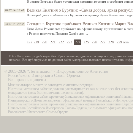
В центре Белграда будет установлен памятник русским и сербским воин
Великая Княгиня о Бурятии: «Самая добрая, яркая республ
26.07.14 13:43
Во второй день пребывания в Бурятии наследница Дома Романовых поде
Сегодня в Бурятию прибывает Великая Княгиня Мария В
23.07.14 22:32
Глава Дома Романовых прибывает по официальному приглашению в связи
в России института Пандито Хамбо лам →
««
«
219
220
221
222
223
224
225
226
227
228
229
»
»»
ИА «Легитимист» действует без образования юридического лица и предпринимательс
началах. Все публикуемые на данном сайте материалы являются исключительно инф
2005-2026 “Легитимист” - Информационное Агентство
©
Российского Имперского Союза-Ордена.
Все права защищены.
Мнение авторов может не совпадать с мнением редакции.
Ничто на настоящем сайте не должно рассматриваться как мнение всех без исключ
монархистов (всех без исключения легитимистов).
Ничто на настоящем сайте, кроме опубликованных официальных заявлений Главы 
Императорского Дома, не выражает официальной позиции Российского Император
Ничто на настоящем сайте, кроме опубликованных официальных заявлений Верхов
Начальника Российского Имперского Союза-Ордена, не выражает официальной по
Российского Имперского Союза-Ордена.