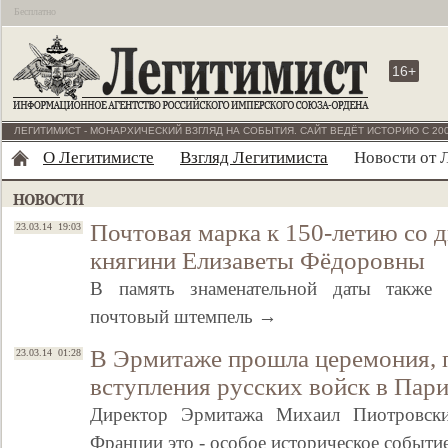
Бесплатно
16+
ЛЕГИТИМИСТ - МОНАРХИЧЕСКИЙ ВЗГЛЯД НА СОБЫТИЯ. САЙТ ВЕДЁТ ИСТОРИЮ С 200
О Легитимисте
Взгляд Легитимиста
Новости от 
Почтовая марка к 150-летию со 
23.03.14 19:03
княгини Елизаветы Фёдоровны
В память знаменательной даты также 
почтовый штемпель →
В Эрмитаже прошла церемония, 
23.03.14 01:28
вступления русских войск в Пар
Директор Эрмитажа Михаил Пиотровски
Франции это - особое историческое событ