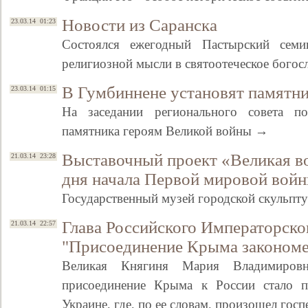
Новости из Саранска
23.03.14 01:23
Состоялся ежегодный Пастырский семи
религиозной мысли в святоотеческое бого
В Гумбиннене установят памятн
23.03.14 01:15
На заседании регионального совета п
памятника героям Великой войны →
Выставочный проект «Великая в
21.03.14 23:28
дня начала Первой мировой вой
Государственный музей городской скульпт
Глава Российского Императорско
21.03.14 22:57
"Присоединение Крыма законом
Великая Княгиня Мария Владимировн
присоединение Крыма к России стало 
Украине, где, по ее словам, произошел гос