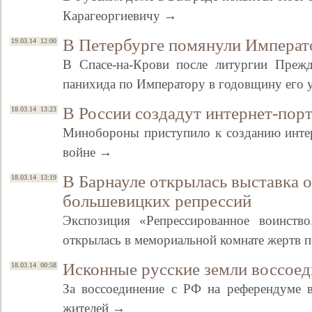
Карагеоргиевичу →
В Петербурге помянули Императо
19.03.14 12:00
В Спасе-на-Крови после литургии Прежд
панихида по Императору в годовщину его
В России создадут интернет-порт
18.03.14 13:23
Минобороны приступило к созданию инте
войне →
В Барнауле открылась выставка о
18.03.14 13:19
большевицких репрессий
Экспозиция «Репрессированное воинств
открылась в мемориальной комнате жертв 
Исконные русские земли воссое
18.03.14 00:58
За воссоединение с РФ на референдуме 
жителей →