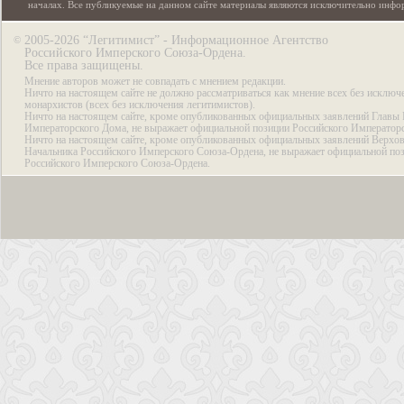
началах. Все публикуемые на данном сайте материалы являются исключительно инф
2005-2026 “Легитимист” - Информационное Агентство
©
Российского Имперского Союза-Ордена.
Все права защищены.
Мнение авторов может не совпадать с мнением редакции.
Ничто на настоящем сайте не должно рассматриваться как мнение всех без исключ
монархистов (всех без исключения легитимистов).
Ничто на настоящем сайте, кроме опубликованных официальных заявлений Главы 
Императорского Дома, не выражает официальной позиции Российского Император
Ничто на настоящем сайте, кроме опубликованных официальных заявлений Верхов
Начальника Российского Имперского Союза-Ордена, не выражает официальной по
Российского Имперского Союза-Ордена.