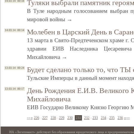
Туляки выбрали памятник героя
14.03.14 00:18
В Туле народным голосованием выбран п
мировой войны →
Молебен в Царский День в Саран
14.03.14 00:14
13 марта в Свято-Предтеченском храме г. 
здравии ЕИВ Наследника Цесаревича
Михайловича →
Будет сделано только то, что ТЫ
13.03.14 00:24
Тульские Имперцы в данный момент наход
День Рождения Е.И.В. Великого 
13.03.14 00:17
Михайловича
ЕИВ Государю Великому Князю Георгию 
««
«
226
227
228
229
230
231
232
233
234
235
236
»
»»
ИА «Легитимист» действует без образования юридического лица и предпринимательс