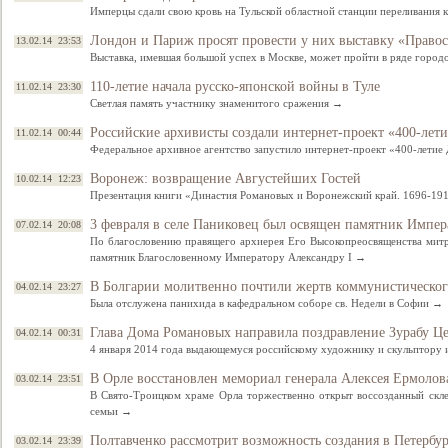
Имперцы сдали свою кровь на Тульской областной станции переливания 
Лондон и Париж просят провести у них выставку «Правос
13.02.14 23:53
Выставка, имевшая большой успех в Москве, может пройти в ряде горо
110-летие начала русско-японской войны в Туле
11.02.14 23:30
Светлая память участнику знаменитого сражения →
Российские архивисты создали интернет-проект «400-лет
11.02.14 00:44
Федеральное архивное агентство запустило интернет-проект «400-лети
Воронеж: возвращение Августейших Гостей
10.02.14 12:23
Презентация книги «Династия Романовых и Воронежский край. 1696-191
3 февраля в селе Паниковец был освящен памятник Импер
07.02.14 20:08
По благословению правящего архиерея Его Высокопреосвященства мит
памятник Благословенному Императору Александру I →
В Болгарии молитвенно почтили жертв коммунистическо
04.02.14 23:27
Была отслужена панихида в кафедральном соборе св. Недели в Софии →
Глава Дома Романовых направила поздравление Зурабу Цер
04.02.14 00:31
4 января 2014 года выдающемуся российскому художнику и скульптору 
В Орле восстановлен мемориал генерала Алексея Ермолов
03.02.14 23:51
В Свято-Троицком храме Орла торжественно открыт воссозданный скле
семьи →
Полтавченко рассмотрит возможность создания в Петербур
03.02.14 23:39