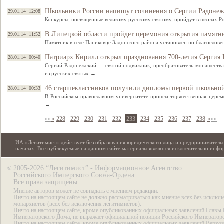
Школьники России напишут сочинения о Сергии Радоне
29.01.14 12:08
Конкурсы, посвящённые великому русскому святому, пройдут в школах 
В Липецкой области пройдет церемония открытия памятн
29.01.14 11:52
Памятник в селе Паниковце Задонского района установлен по благослов
Патриарх Кирилл открыл празднования 700-летия Сергия 
28.01.14 00:40
Сергий Радонежский — святой подвижник, преобразователь монашества 
из русских святых →
46 старшеклассников получили дипломы первой школьн
28.01.14 00:33
В Российском православном университете прошла торжественная цере
→
««
«
228
229
230
231
232
233
234
235
236
237
238
»
»»
ИА «Легитимист» действует без образования юридического лица и предпринимательс
началах. Все публикуемые на данном сайте материалы являются исключительно инф
2005-2026 “Легитимист” - Информационное Агентство
©
Российского Имперского Союза-Ордена.
Все права защищены.
Мнение авторов может не совпадать с мнением редакции.
Ничто на настоящем сайте не должно рассматриваться как мнение всех без исключ
монархистов (всех без исключения легитимистов).
Ничто на настоящем сайте, кроме опубликованных официальных заявлений Главы 
Императорского Дома, не выражает официальной позиции Российского Император
Ничто на настоящем сайте, кроме опубликованных официальных заявлений Верхов