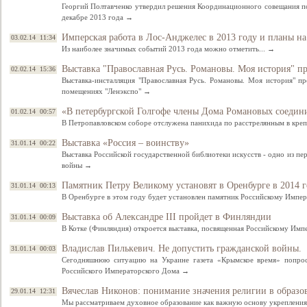
Георгий Полтавченко утвердил решения Координационного совещания по
декабре 2013 года →
Имперская работа в Лос-Анджелес в 2013 году и планы н
03.02.14 11:34
Из наиболее значимых событий 2013 года можно отметить... →
Выставка "Православная Русь. Романовы. Моя история" пр
02.02.14 15:36
Выставка-инсталляция "Православная Русь. Романовы. Моя история" пр
помещениях "Ленэкспо" →
«В петербургской Голгофе члены Дома Романовых соедин
01.02.14 00:57
В Петропавловском соборе отслужена панихида по расстрелянным в кре
Выставка «Россия – воинству»
31.01.14 00:22
Выставка Российской государственной библиотеки искусств - одно из п
Свидетельство
войны →
Памятник Петру Великому установят в Оренбурге в 2014 
31.01.14 00:13
В Оренбурге в этом году будет установлен памятник Российскому Импе
Выставка об Александре III пройдет в Финляндии
31.01.14 00:09
В Котке (Финляндия) откроется выставка, посвященная Российскому Имп
Владислав Пилькевич. Не допустить гражданской войны.
31.01.14 00:03
Сегодняшнюю ситуацию на Украине газета «Крымское время» попрос
Российского Императорского Дома →
Вячеслав Никонов: понимание значения религии в образо
29.01.14 12:31
Мы рассматриваем духовное образование как важную основу укреплени