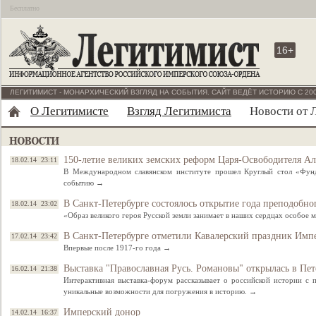
Бесплатно
16+
ЛЕГИТИМИСТ - МОНАРХИЧЕСКИЙ ВЗГЛЯД НА СОБЫТИЯ. САЙТ ВЕДЁТ ИСТОРИЮ С 200
О Легитимисте
Взгляд Легитимиста
Новости от 
150-летие великих земских реформ Царя-Освободителя Ал
18.02.14 23:11
В Международном славянском институте прошел Круглый стол «Фунд
событию →
В Санкт-Петербурге состоялось открытие года преподобно
18.02.14 23:02
«Образ великого героя Русской земли занимает в наших сердцах особое 
В Санкт-Петербурге отметили Кавалерский праздник Имп
17.02.14 23:42
Впервые после 1917-го года →
Выставка "Православная Русь. Романовы" открылась в Пет
16.02.14 21:38
Интерактивная выставка-форум рассказывает о российской истории с
уникальные возможности для погружения в историю. →
Имперский донор
14.02.14 16:37