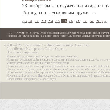
23 ноября была отслужена панихида по р
Родину, но не сложившим оружия →
««
«
231
232
233
234
235
236
237
238
239
240
241
»
»»
ИА «Легитимист» действует без образования юридического лица и предпринимательс
началах. Все публикуемые на данном сайте материалы являются исключительно инф
2005-2026 “Легитимист” - Информационное Агентство
©
Российского Имперского Союза-Ордена.
Все права защищены.
Мнение авторов может не совпадать с мнением редакции.
Ничто на настоящем сайте не должно рассматриваться как мнение всех без исключ
монархистов (всех без исключения легитимистов).
Ничто на настоящем сайте, кроме опубликованных официальных заявлений Главы 
Императорского Дома, не выражает официальной позиции Российского Император
Ничто на настоящем сайте, кроме опубликованных официальных заявлений Верхов
Начальника Российского Имперского Союза-Ордена, не выражает официальной по
Российского Имперского Союза-Ордена.