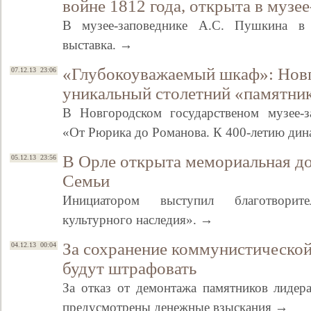
войне 1812 года, открыта в музе
В музее-заповеднике А.С. Пушкина в
выставка. →
«Глубокоуважаемый шкаф»: Новг
07.12.13 23:06
уникальный столетний «памятни
В Новгородском государственом музее-з
«От Рюрика до Романова. К 400-летию ди
В Орле открыта мемориальная до
05.12.13 23:56
Семьи
Инициатором выступил благотвори
культурного наследия». →
За сохранение коммунистической
04.12.13 00:04
будут штрафовать
За отказ от демонтажа памятников лидер
предусмотрены денежные взыскания →