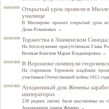
Открытый урок провели в Милле
13.12.13 22:57
училище
В Миллерово прошел открытый урок ис
Дома Романовых →
Торжества в Знаменском Синода
12.12.13 12:26
На богослужении присутствовала Глава Р
Великая Княгиня Мария Владимировна →
В Воронеже помянули георгиевс
11.12.13 00:36
На старинном Терновом кладбище прош
участников Отечественной войны 1812 го
Аукционный дом Женевы заработ
11.12.13 00:21
императорах
230 редких писем, были выставлены на «
Аукционным домом Женевы →