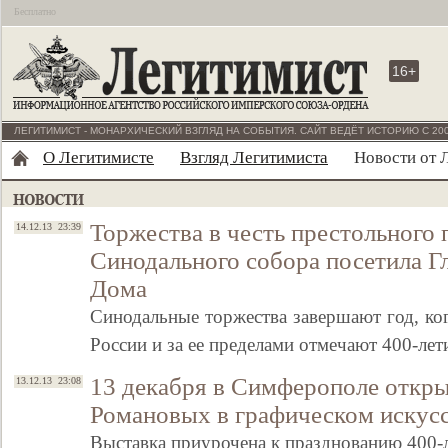
Бесплатно
16+
ЛЕГИТИМИСТ - МОНАРХИЧЕСКИЙ ВЗГЛЯД НА СОБЫТИЯ. САЙТ ВЕДЁТ ИСТОРИЮ С 200
О Легитимисте
Взгляд Легитимиста
Новости от 
Торжества в честь престольного 
14.12.13 23:39
Синодального собора посетила Г
Дома
Синодальные торжества завершают год, ко
России и за ее пределами отмечают 400-л
13 декабря в Симферополе откры
13.12.13 23:08
Романовых в графическом искус
Выставка приурочена к празднованию 400