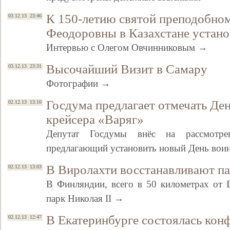
К 150-летию святой преподобно
03.12.13 23:46
Феодоровны в Казахстане устано
Интервью с Олегом Овчинниковым →
Высочайший Визит в Самару
03.12.13 23:31
Фотографии →
Госдума предлагает отмечать Де
02.12.13 13:10
крейсера «Варяг»
Депутат Госдумы внёс на рассмотрен
предлагающий установить новый День вои
В Виролахти восстанавливают п
02.12.13 13:03
В Финляндии, всего в 50 километрах от В
парк Николая II →
В Екатеринбурге состоялась кон
02.12.13 12:47