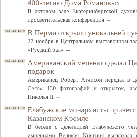
400-летию Дома Романовых
В актовом зале Екатеринбургской духов
просветительская конференция →
В Перми открыли уникальнейшу
30.11.13 13:40
27 ноября в Центральном выставочном зал
«Русский бал» →
Американский меценат сделал Ц
30.11.13 13:17
подарок
Американец Роберт Атчисон передал в д
Село» 130 фотографий и открыток, из
Николая II →
Елабужские монархисты приветс
29.11.13 11:59
Казанском Кремле
В беседе с делегацией Елабужского уез
имперцами Великая Княгиня высказала 