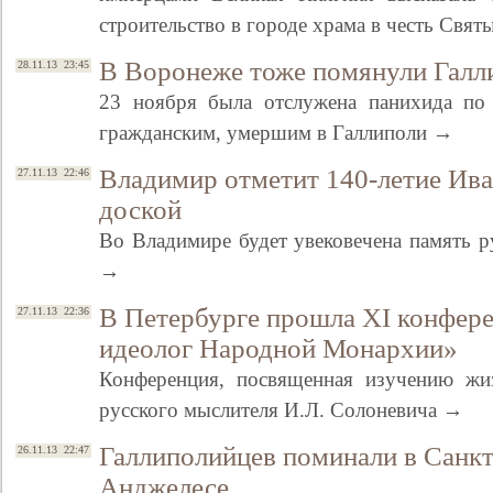
строительство в городе храма в честь Св
В Воронеже тоже помянули Галл
28.11.13 23:45
23 ноября была отслужена панихида по 
гражданским, умершим в Галлиполи →
Владимир отметит 140-летие Ив
27.11.13 22:46
доской
Во Владимире будет увековечена память р
→
В Петербурге прошла XI конфер
27.11.13 22:36
идеолог Народной Монархии»
Конференция, посвященная изучению жи
русского мыслителя И.Л. Солоневича →
Галлиполийцев поминали в Санкт
26.11.13 22:47
Анджелесе