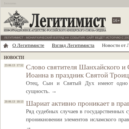
Бесплатно
16+
ЛЕГИТИМИСТ - МОНАРХИЧЕСКИЙ ВЗГЛЯД НА СОБЫТИЯ. САЙТ ВЕДЁТ ИСТОРИЮ С 200
О Легитимисте
Взгляд Легитимиста
Новости от 
Слово cвятителя Шанхайского и
23.06.13 17:52
Иоанна в праздник Святой Трои
Отец, Сын и Святый Дух имеют одно е
сущность. →
Шариат активно проникает в пра
20.06.13 18:13
Ряд судебных случаев в государственных с
проникновении элементов исламского пра
→