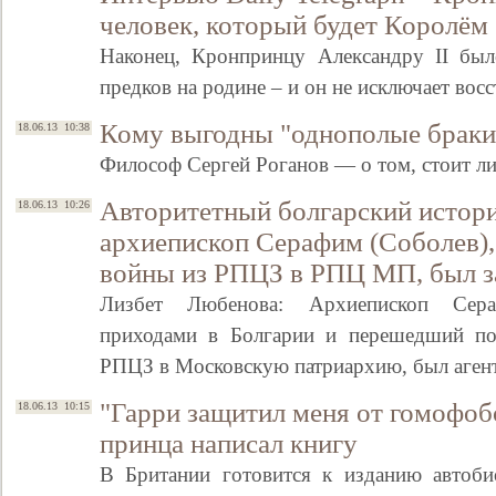
человек, который будет Королём
Наконец, Кронпринцу Александру II был
предков на родине – и он не исключает во
Кому выгодны "однополые браки
18.06.13 10:38
Философ Сергей Роганов — о том, стоит л
Авторитетный болгарский истори
18.06.13 10:26
архиепископ Серафим (Соболев)
войны из РПЦЗ в РПЦ МП, был з
Свидетельство
Лизбет Любенова: Архиепископ Сера
приходами в Болгарии и перешедший п
РПЦЗ в Московскую патриархию, был аге
"Гарри защитил меня от гомофо
18.06.13 10:15
принца написал книгу
В Британии готовится к изданию автоби