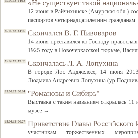
«Не существует такой национальн
15.06.13 14:13
12 июня в Райчихинске (Амурская обл.) со
паспортов четырнадцатилетним гражданам
Скончался В. Г. Пивоваров
15.06.13 14:06
14 июня преставился ко Господу православ
1925 году в Новочеркасской тюрьме, Васи
Скончалась Л. А. Лопухина
15.06.13 13:57
В городе Лос Анджелесе, 14 июня 2013
Людмила Андреевна Лопухина (ур.Подшив
"Романовы и Сибирь"
15.06.13 00:34
Выставка с таким названием открылась 11
музее →
Приветствие Главы Российского
15.06.13 00:27
участникам торжественных меропр