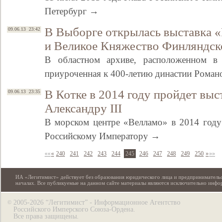
Петербург →
В Выборге открылась выставка 
09.06.13 23:42
и Великое Княжество Финляндск
В областном архиве, расположенном в 
приуроченная к 400-летию династии Рома
В Котке в 2014 году пройдет выс
09.06.13 23:35
Александру III
В морском центре «Велламо» в 2014 году
Российскому Императору →
««
«
240
241
242
243
244
245
246
247
248
249
250
»
»»
ИА «Легитимист» действует без образования юридического лица и предпринимательс
началах. Все публикуемые на данном сайте материалы являются исключительно инф
2005-2026 “Легитимист” - Информационное Агентство
©
Российского Имперского Союза-Ордена.
Все права защищены.