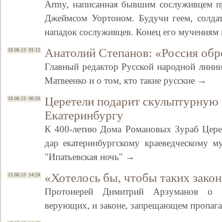
Army, написанная бывшим сослуживцем п
Джеймсом Уортоном. Будучи геем, солдат
нападок сослуживцев. Конец его мучения
Анатолий Степанов: «Россия обр
18.06.13 01:12
Главный редактор Русской народной линии
Матвеенко и о том, кто такие русские →
Церетели подарит скульптурную
18.06.13 00:50
Екатеринбургу
К 400-летию Дома Романовых Зураб Церет
дар екатеринбургскому краеведческому 
"Ипатьевская ночь" →
«Хотелось бы, чтобы таких зако
15.06.13 14:24
Протоиерей Димитрий Арзуманов о з
верующих, и законе, запрещающем пропаг