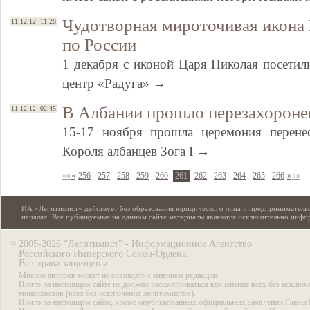
Чудотворная мироточивая икона
11.12.12 11:28
по России
1 декабря с иконой Царя Николая посети
центр «Радуга» →
В Албании прошло перезахоронен
11.12.12 02:45
15-17 ноября прошла церемония перенес
Короля албанцев Зога I →
««
«
256
257
258
259
260
261
262
263
264
265
266
»
»»
ИА «Легитимист» действует без образования юридического лица и предпринимательс
началах. Все публикуемые на данном сайте материалы являются исключительно инф
2005-2026 “Легитимист” - Информационное Агентство
©
Российского Имперского Союза-Ордена.
Все права защищены.
Мнение авторов может не совпадать с мнением редакции.
Ничто на настоящем сайте не должно рассматриваться как мнение всех без исключ
монархистов (всех без исключения легитимистов).
Ничто на настоящем сайте, кроме опубликованных официальных заявлений Главы 