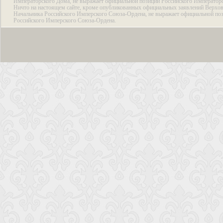
Императорского Дома, не выражает официальной позиции Российского Император
Ничто на настоящем сайте, кроме опубликованных официальных заявлений Верхов
Начальника Российского Имперского Союза-Ордена, не выражает официальной по
Российского Имперского Союза-Ордена.