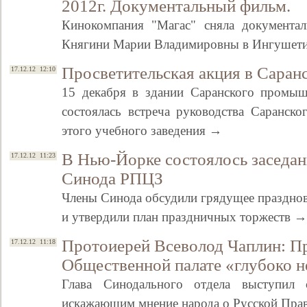
2012г. Документальный фильм.
Кинокомпания "Магас" сняла документа
Княгини Марии Владимировны в Ингушети
Просветительская акция в Саран
17.12.12 12:10
15 декабря в здании Саранского промыш
состоялась встреча руководства Саранск
этого учебного заведения →
В Нью-Йорке состоялось заседа
17.12.12 11:23
Синода РПЦЗ
Члены Синода обсудили грядущее праздно
и утвердили план праздничных торжеств →
Протоиерей Всеволод Чаплин: Пр
17.12.12 11:18
Общественной палате «глубоко н
Глава Синодального отдела выступил
искажающим мнение народа о Русской Пра