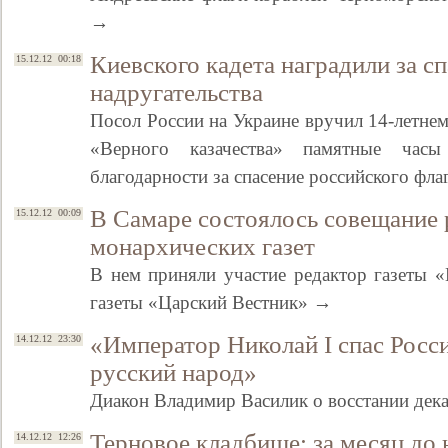
→
Киевского кадета наградили за сп
15.12.12 00:18
надругательства
Посол России на Украине вручил 14-летне
«Верного казачества» памятные час
благодарности за спасение российского фл
В Самаре состоялось совещание 
15.12.12 00:09
монархических газет
В нем приняли участие редактор газеты 
газеты «Царский Вестник» →
«Император Николай I спас Рос
14.12.12 23:30
русский народ»
Диакон Владимир Василик о восстании дек
Терновое кладбище: за месяц до
14.12.12 12:26