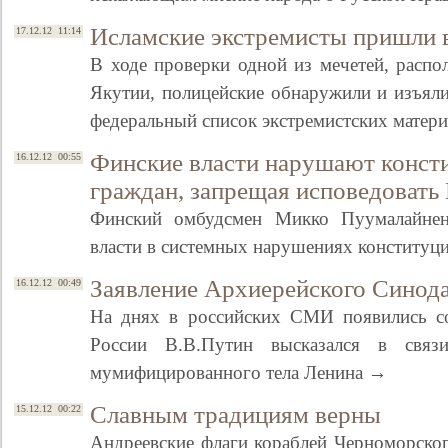
Исламские экстремисты пришли 
17.12.12 11:14
В ходе проверки одной из мечетей, расп
Якутии, полицейские обнаружили и изъяли
федеральный список экстремистских матер
Финские власти нарушают конст
16.12.12 00:55
граждан, запрещая исповедовать
Финский омбудсмен Микко Пуумалайнен
Свидетельство
власти в системных нарушениях конститу
Заявление Архиерейского Синод
16.12.12 00:49
На днях в российских СМИ появились со
России В.В.Путин высказался в свя
мумифицированного тела Ленина →
Славным традициям верны
15.12.12 00:22
Андреевские флаги кораблей Черноморског