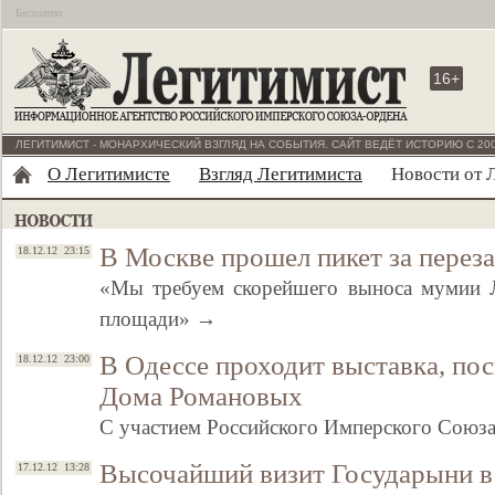
Бесплатно
16+
ЛЕГИТИМИСТ - МОНАРХИЧЕСКИЙ ВЗГЛЯД НА СОБЫТИЯ. САЙТ ВЕДЁТ ИСТОРИЮ С 200
О Легитимисте
Взгляд Легитимиста
Новости от 
В Москве прошел пикет за перез
18.12.12 23:15
«Мы требуем скорейшего выноса мумии Л
площади» →
В Одессе проходит выставка, по
18.12.12 23:00
Дома Романовых
С участием Российского Имперского Союз
Высочайший визит Государыни 
17.12.12 13:28