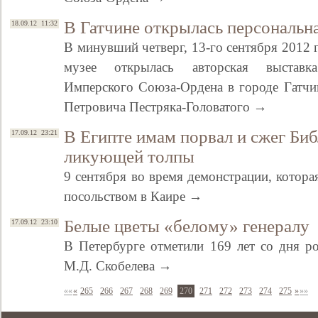
В Гатчине открылась персональн
18.09.12 11:32
В минувший четверг, 13-го сентября 2012 
музее открылась авторская выставка
Имперского Союза-Ордена в городе Гатчи
Петровича Пестряка-Головатого →
В Египте имам порвал и сжег Би
17.09.12 23:21
ликующей толпы
9 сентября во время демонстрации, котора
посольством в Каире →
Белые цветы «белому» генералу
17.09.12 23:10
В Петербурге отметили 169 лет со дня р
М.Д. Скобелева →
««
«
265
266
267
268
269
270
271
272
273
274
275
»
»»