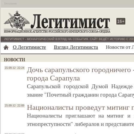
Бесплатно
16+
ЛЕГИТИМИСТ - МОНАРХИЧЕСКИЙ ВЗГЛЯД НА СОБЫТИЯ. САЙТ ВЕДЁТ ИСТОРИЮ С 200
О Легитимисте
Взгляд Легитимиста
Новости от 
Дочь cарапульского городничего
25.09.12 22:24
города Сарапула
Сарапульской городской Думой Надежде
звание "Почетный гражданин города Сарап
Националисты проведут митинг 
25.09.12 22:09
Националисты приглашают на митинг и 
этнопреступности" либералов и представит