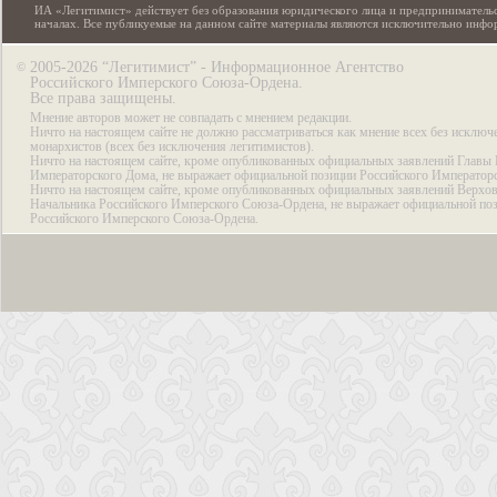
ИА «Легитимист» действует без образования юридического лица и предпринимательс
началах. Все публикуемые на данном сайте материалы являются исключительно инф
2005-2026 “Легитимист” - Информационное Агентство
©
Российского Имперского Союза-Ордена.
Все права защищены.
Мнение авторов может не совпадать с мнением редакции.
Ничто на настоящем сайте не должно рассматриваться как мнение всех без исключ
монархистов (всех без исключения легитимистов).
Ничто на настоящем сайте, кроме опубликованных официальных заявлений Главы 
Императорского Дома, не выражает официальной позиции Российского Император
Ничто на настоящем сайте, кроме опубликованных официальных заявлений Верхов
Начальника Российского Имперского Союза-Ордена, не выражает официальной по
Российского Имперского Союза-Ордена.