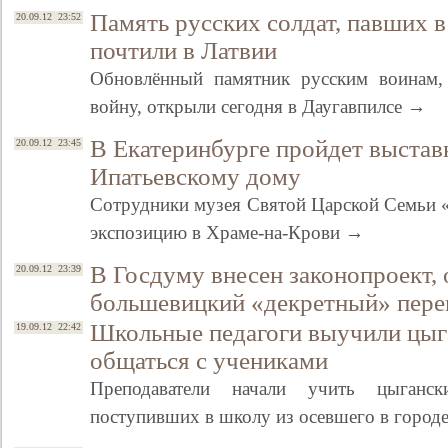
Память русских солдат, павших 
20.09.12 23:52
почтили в Латвии
Обновлённый памятник русским воинам
войну, открыли сегодня в Даугавпилсе →
В Екатеринбурге пройдет выстав
20.09.12 23:45
Ипатьевскому дому
Сотрудники музея Святой Царской Семьи 
экспозицию в Храме-на-Крови →
В Госдуму внесен законопроект
20.09.12 23:39
большевицкий «декретный» пере
Школьные педагоги выучили цыг
19.09.12 22:42
общаться с учениками
Преподаватели начали учить цыганск
поступивших в школу из осевшего в город