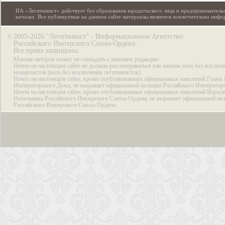
ИА «Легитимист» действует без образования юридического лица и предпринимательс
началах. Все публикуемые на данном сайте материалы являются исключительно инф
2005-2026 “Легитимист” - Информационное Агентство
©
Российского Имперского Союза-Ордена.
Все права защищены.
Мнение авторов может не совпадать с мнением редакции.
Ничто на настоящем сайте не должно рассматриваться как мнение всех без исключ
монархистов (всех без исключения легитимистов).
Ничто на настоящем сайте, кроме опубликованных официальных заявлений Главы 
Императорского Дома, не выражает официальной позиции Российского Император
Ничто на настоящем сайте, кроме опубликованных официальных заявлений Верхов
Начальника Российского Имперского Союза-Ордена, не выражает официальной по
Российского Имперского Союза-Ордена.