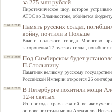
за 275 млн рублей
Пиротехническое шоу, которое устраиваю
АТЭС во Владивостоке, обойдется бюджет
Память русских солдат, погибш
31.08.12 23:48
войну, почтили в Польше
Власти польского города Мронгово пр
захоронения 27 русских солдат, погибших
Под Симбирском будет установл
31.08.12 23:38
Свидетельство
П.Столыпину
Памятник великому русскому государстве
Российской Империи откроется 26 сентябр
В Петербурге похитили мощи Але
31.08.12 23:28
12-и святых
Из прихода храма святой великомучени
острове похитили мощи Александра Невско