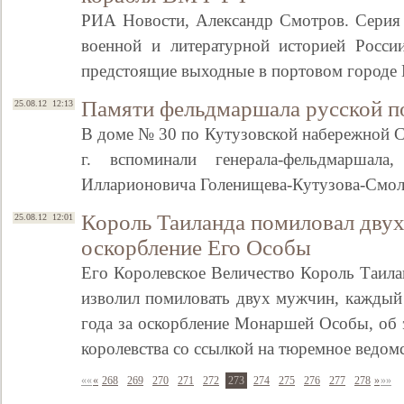
РИА Новости, Александр Смотров. Серия 
военной и литературной историей Росси
предстоящие выходные в портовом городе
Памяти фельдмаршала русской 
25.08.12 12:13
В доме № 30 по Кутузовской набережной С
г. вспоминали генерала-фельдмаршала
Илларионовича Голенищева-Кутузова-Смо
Король Таиланда помиловал дву
25.08.12 12:01
оскорбление Его Особы
Его Королевское Величество Король Таил
изволил помиловать двух мужчин, каждый
года за оскорбление Монаршей Особы, об
королевства со ссылкой на тюремное ведо
««
«
268
269
270
271
272
273
274
275
276
277
278
»
»»