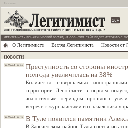
Бесплатно
16+
ЛЕГИТИМИСТ - МОНАРХИЧЕСКИЙ ВЗГЛЯД НА СОБЫТИЯ. САЙТ ВЕДЁТ ИСТОРИЮ С 200
О Легитимисте
Взгляд Легитимиста
Новости от 
Преступность со стороны иностр
01.09.12 11:55
полгода увеличилась на 38%
Количество совершаемых иностранными
территории Ленобласти в первом полуго
аналогичным периодом прошлого увели
встрече с журналистами и.о.начальника уп
В Туле появился памятник Алекса
01.09.12 11:49
В Зареченском районе Тулы состоялась то