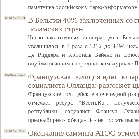
памятника российскому царю-реформатору 
В Бельгии 40% заключенных сос
01.09.12 11:21
исламских стран
Число заключённых иностранцев в Бельги
увеличилось в 4 раза с 1212 до 4494 чел.
Де Риддера и Кристель Бейенс из Брюсс
опубликованном в юридическом журнале П
Французская полиция идет попер
01.09.12 11:17
социалиста Олланда: разгоняет 
Французские полицейские в очередной раз 
отмечает ресурс "Вести.Ru", получа
республики, социалист Франсуа Олл
предвыборных обещаний - не трогать цыг
Окончание саммита АТЭС отмет
31.08.12 23:55