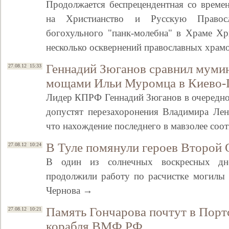
Продолжается беспрецендентная со времен
на Христианство и Русскую Правос
богохульного "панк-молебна" в Храме Хр
несколько осквернений православных храм
Геннадий Зюганов сравнил мумию
27.08.12 15:33
мощами Ильи Муромца в Киево-П
Лидер КПРФ Геннадий Зюганов в очередной
допустят перезахоронения Владимира Лен
что нахождение последнего в мавзолее соо
В Туле помянули героев Второй
27.08.12 10:24
В один из солнечных воскресных дне
продолжили работу по расчистке могилы 
Чернова →
Память Гончарова почтут в Порт
27.08.12 10:21
корабля ВМФ РФ