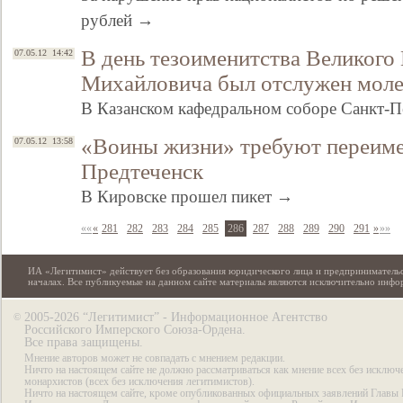
рублей →
В день тезоименитства Великого
07.05.12 14:42
Михайловича был отслужен мол
В Казанском кафедральном соборе Санкт-
«Воины жизни» требуют переиме
07.05.12 13:58
Предтеченск
В Кировске прошел пикет →
««
«
281
282
283
284
285
286
287
288
289
290
291
»
»»
ИА «Легитимист» действует без образования юридического лица и предпринимательс
началах. Все публикуемые на данном сайте материалы являются исключительно инф
2005-2026 “Легитимист” - Информационное Агентство
©
Российского Имперского Союза-Ордена.
Все права защищены.
Мнение авторов может не совпадать с мнением редакции.
Ничто на настоящем сайте не должно рассматриваться как мнение всех без исключ
монархистов (всех без исключения легитимистов).
Ничто на настоящем сайте, кроме опубликованных официальных заявлений Главы 