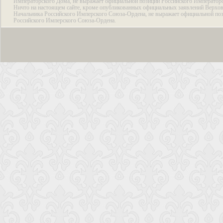
Императорского Дома, не выражает официальной позиции Российского Император
Ничто на настоящем сайте, кроме опубликованных официальных заявлений Верхов
Начальника Российского Имперского Союза-Ордена, не выражает официальной по
Российского Имперского Союза-Ордена.