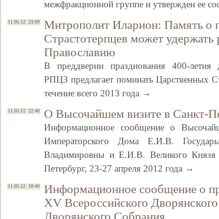
межфракционной группе и утвержден ее со
Митрополит Иларион: Память о 
11.05.12 23:09
Страстотерпцев может удержать 
Православию
В преддверии празднования 400-летия
РПЦЗ предлагает поминать Царственных Ст
течение всего 2013 года →
О Высочайшем визите в Санкт-П
11.05.12 22:48
Свидетельство
Информационное сообщение о Высочайш
Императорского Дома Е.И.В. Госуда
Владимировны и Е.И.В. Великого Князя 
Петербург, 23-27 апреля 2012 года →
Информационное сообщение о пр
11.05.12 10:40
ХV Всероссийского Дворянского
Дворянского Собрания