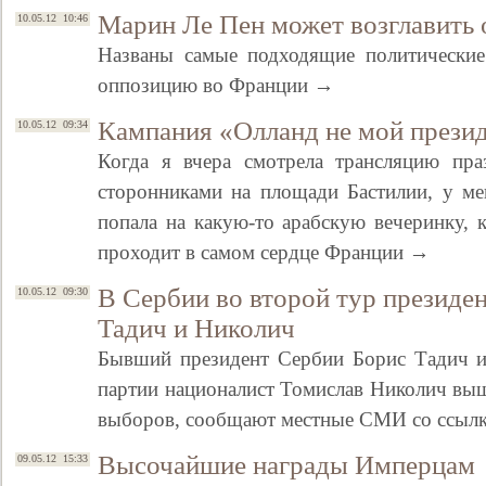
Марин Ле Пен может возглавить
10.05.12 10:46
Названы самые подходящие политические
оппозицию во Франции →
Кампания «Олланд не мой прези
10.05.12 09:34
Когда я вчера смотрела трансляцию пра
сторонниками на площади Бастилии, у мен
попала на какую-то арабскую вечеринку, 
проходит в самом сердце Франции →
В Сербии во второй тур презид
10.05.12 09:30
Тадич и Николич
Бывший президент Сербии Борис Тадич и
партии националист Томислав Николич выш
выборов, сообщают местные СМИ со ссылк
Высочайшие награды Имперцам
09.05.12 15:33