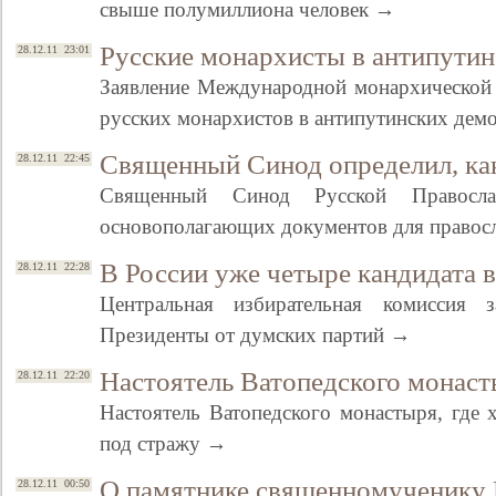
свыше полумиллиона человек →
Русские монархисты в антипути
28.12.11 23:01
Заявление Международной монархической 
русских монархистов в антипутинских дем
Священный Синод определил, ка
28.12.11 22:45
Священный Синод Русской Правосл
основополагающих документов для правос
В России уже четыре кандидата 
Свидетельство
28.12.11 22:28
Центральная избирательная комиссия з
Президенты от думских партий →
Настоятель Ватопедского монаст
28.12.11 22:20
Настоятель Ватопедского монастыря, где 
под стражу →
О памятнике священномученику 
28.12.11 00:50