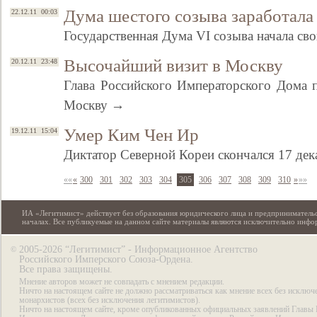
Дума шестого созыва заработала
22.12.11 00:03
Государственная Дума VI созыва начала св
Высочайший визит в Москву
20.12.11 23:48
Глава Российского Императорского Дома 
Москву →
Умер Ким Чен Ир
19.12.11 15:04
Диктатор Северной Кореи скончался 17 де
««
«
300
301
302
303
304
305
306
307
308
309
310
»
»»
ИА «Легитимист» действует без образования юридического лица и предпринимательс
началах. Все публикуемые на данном сайте материалы являются исключительно инф
2005-2026 “Легитимист” - Информационное Агентство
©
Российского Имперского Союза-Ордена.
Все права защищены.
Мнение авторов может не совпадать с мнением редакции.
Ничто на настоящем сайте не должно рассматриваться как мнение всех без исключ
монархистов (всех без исключения легитимистов).
Ничто на настоящем сайте, кроме опубликованных официальных заявлений Главы 