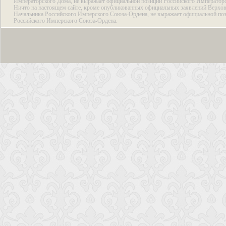
Императорского Дома, не выражает официальной позиции Российского Император
Ничто на настоящем сайте, кроме опубликованных официальных заявлений Верхов
Начальника Российского Имперского Союза-Ордена, не выражает официальной по
Российского Имперского Союза-Ордена.