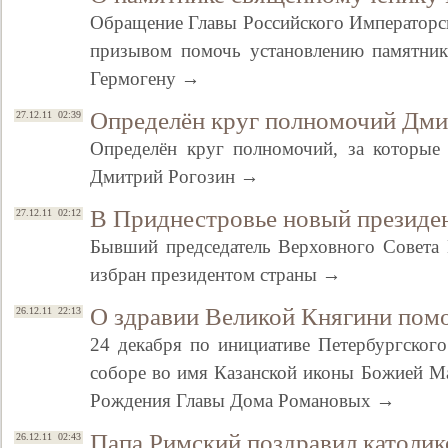
Обращение Главы Российского Императорск
призывом помочь установлению памятник
Гермогену →
Определён круг полномочий Дми
27.12.11 02:39
Определён круг полномочий, за которые 
Дмитрий Рогозин →
В Приднестровье новый президе
27.12.11 02:12
Бывший председатель Верховного Совета
избран президентом страны →
О здравии Великой Княгини помо
26.12.11 22:13
24 декабря по инициативе Петербургског
соборе во имя Казанской иконы Божией М
Рождения Главы Дома Романовых →
Папа Римский поздравил католик
26.12.11 02:43