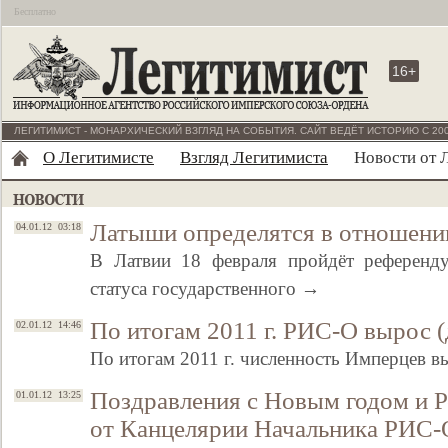
Бесплатно
16+
ЛЕГИТИМИСТ - МОНАРХИЧЕСКИЙ ВЗГЛЯД НА СОБЫТИЯ. САЙТ ВЕДЁТ ИСТОРИЮ С 200
О Легитимисте
Взгляд Легитимиста
Новости от 
Латыши определятся в отношении
04.01.12 03:18
В Латвии 18 февраля пройдёт референд
статуса государственного →
По итогам 2011 г. РИС-О вырос 
02.01.12 14:46
По итогам 2011 г. численность Имперцев 
Поздравления с Новым годом и 
01.01.12 13:25
от Канцелярии Начальника РИС-