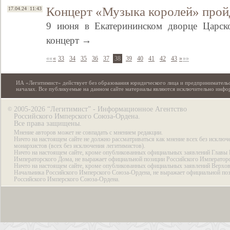
Концерт «Музыка королей» прой
17.04.24 11:43
9 июня в Екатерининском дворце Царско
концерт →
««
«
33
34
35
36
37
38
39
40
41
42
43
»
»»
ИА «Легитимист» действует без образования юридического лица и предпринимательс
началах. Все публикуемые на данном сайте материалы являются исключительно инф
2005-2026 “Легитимист” - Информационное Агентство
©
Российского Имперского Союза-Ордена.
Все права защищены.
Мнение авторов может не совпадать с мнением редакции.
Ничто на настоящем сайте не должно рассматриваться как мнение всех без исключ
монархистов (всех без исключения легитимистов).
Ничто на настоящем сайте, кроме опубликованных официальных заявлений Главы 
Императорского Дома, не выражает официальной позиции Российского Император
Ничто на настоящем сайте, кроме опубликованных официальных заявлений Верхов
Начальника Российского Имперского Союза-Ордена, не выражает официальной по
Российского Имперского Союза-Ордена.