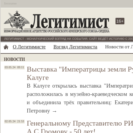
Бесплатно
16+
ЛЕГИТИМИСТ - МОНАРХИЧЕСКИЙ ВЗГЛЯД НА СОБЫТИЯ. САЙТ ВЕДЁТ ИСТОРИЮ С 200
О Легитимисте
Взгляд Легитимиста
Новости от 
Выставка "Императрицы земли Ру
03.05.24 09:11
Калуге
В Калуге открылась выставка "Императри
расположилась в музейно-краеведческом к
и объединила трёх правительниц: Екатери
Петровну →
Генеральному Представителю РИ
02.05.24 21:53
А.С.Громову - 50 лет!