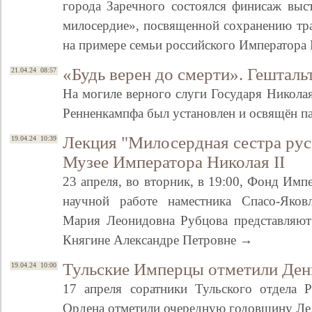
города Заречного состоялся финисаж выс
милосердие», посвященной сохранению тр
на примере семьи российского Императора 
«Будь верен до смерти». Гешталь
21.04.24 08:57
На могиле верного слуги Государя Николая
Ренненкампфа был установлен и освящён п
Лекция "Милосердная сестра рус
19.04.24 10:39
Музее Императора Николая II
23 апреля, во вторник, в 19:00, Фонд Импе
научной работе наместника Спасо-Яков
Мария Леонидовна Рубцова представляют
Княгине Александре Петровне →
Тульские Имперцы отметили Ден
19.04.24 10:00
17 апреля соратники Тульского отдела 
Ордена отметили очередную годовщину Л