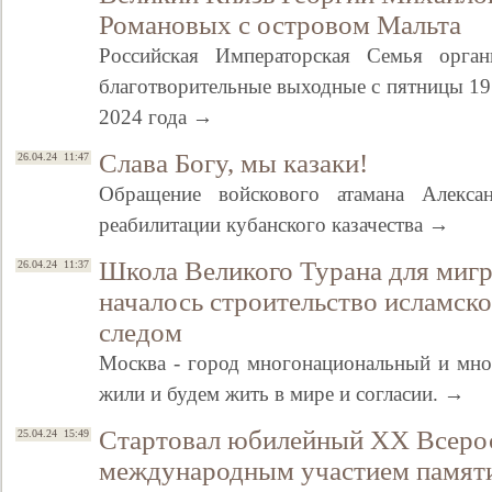
Романовых с островом Мальта
Российская Императорская Семья орган
благотворительные выходные с пятницы 19 
2024 года →
Слава Богу, мы казаки!
26.04.24 11:47
Обращение войскового атамана Алекс
реабилитации кубанского казачества →
Школа Великого Турана для миг
26.04.24 11:37
началось строительство исламско
следом
Москва - город многонациональный и мно
жили и будем жить в мире и согласии. →
Стартовал юбилейный XX Всерос
25.04.24 15:49
международным участием памят