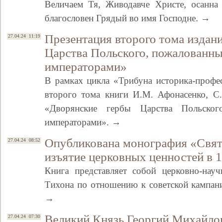
Величаем Тя, Живодавче Христе, осанна
благословен Грядый во имя Господне. →
Презентация второго тома издан
27.04.24 11:19
Царства Польского, пожалованн
императорами»
В рамках цикла «Трибуна историка-профес
второго тома книги И.М. Афонасенко, С
«Дворянские гербы Царства Польског
Свидетельство
императорами». →
Опубликована монография «Свят
27.04.24 08:52
изъятие церковных ценностей в 
Книга представляет собой церковно-нау
Тихона по отношению к советской кампан
→
Великий Князь Георгий Михайлов
27.04.24 07:30