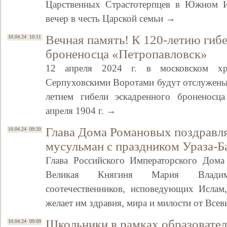
Царственных Страстотерпцев в Южном И
вечер в честь Царской семьи →
Вечная память! К 120-летию гиб
10.04.24 10:11
броненосца «Петропавловск»
12 апреля 2024 г. в московском хр
Серпуховскими Воротами будут отслужены 
летием гибели эскадренного броненосца
апреля 1904 г. →
Глава Дома Романовых поздравля
10.04.24 09:20
мусульман с праздником Ураза-Б
Глава Российского Императорского Дома
Великая Княгиня Мария Владими
соотечественников, исповедующих Ислам
желает им здравия, мира и милости от Все
Школьники в рамках образовате
10.04.24 09:09