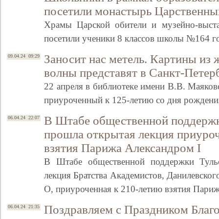
посетили монастырь Царственны
Храмы Царской обители и музейно-выст
посетили ученики 8 классов школы №164 г
Заносит нас метель. Картины из
09.04.24 09:29
волны представят в Санкт-Петер
22 апреля в библиотеке имени В.В. Маяковс
приуроченный к 125-летию со дня рожден
В Штабе общественной поддержк
06.04.24 22:07
прошла открытая лекция приуроч
взятия Парижа Александром I
В Штабе общественной поддержки Туль
лекция Братства Академистов, Данилевског
О, приуроченная к 210-летию взятия Пари
Поздравляем с Праздником Благ
06.04.24 21:35