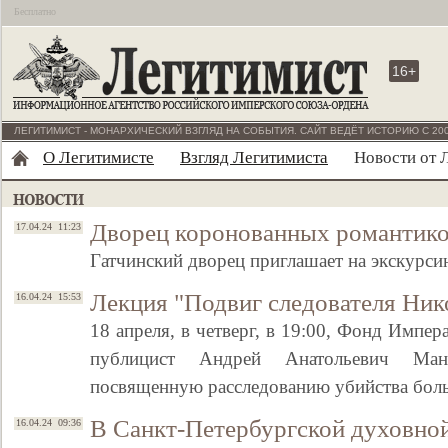
Бесплатно
16+
ЛЕГИТИМИСТ - МОНАРХИЧЕСКИЙ ВЗГЛЯД НА СОБЫТИЯ. САЙТ ВЕДЁТ ИСТОРИЮ С 200
О Легитимисте
Взгляд Легитимиста
Новости от 
Дворец коронованных романтик
17.04.24 11:23
Гатчинский дворец приглашает на экскурс
Лекция "Подвиг следователя Ник
16.04.24 15:53
18 апреля, в четверг, в 19:00, Фонд Импера
публицист Андрей Анатольевич Мано
посвященную расследованию убийства бо
В Санкт-Петербургской духовно
16.04.24 09:36