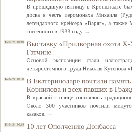
В прошедшую пятницу в Кронштадте была
доска в честь иеромонаха Михаила (Рудн
легендарного крейсера «Варяг», а также 
снесенного в 1933 году →
Выставку «Придворная охота X-
15.04.24 09:10
Гатчине
Основой экспозиции стали иллюстрац
четырехтомного труда Николая Кутепова «
Свидетельство
В Екатеринодаре почтили память
14.04.24 09:38
Корнилова и всех павших в Граж
В краевой столице состоялись традицион
Около 300 участников почтили минут
казаков. →
10 лет Ополчению Донбасса
13.04.24 00:15