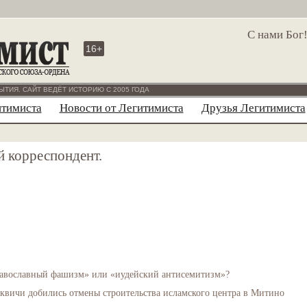
С нами Бог
16+
ЫТИЯ. САЙТ ВЕДЁТ ИСТОРИЮ С 2005 ГОДА
итимиста
Новости от Легитимиста
Друзья Легитимиста
 корреспондент.
авославный фашизм» или «иудейский антисемитизм»?
квичи добились отмены строительства исламского центра в Митино