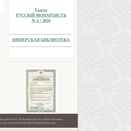
Газета
РУССКIЙ МОНАРХИСТЪ
№ 6 / 2026
ИМПЕРСКАЯ БИБЛИОТЕКА
тва работают безвозмездно на общественных
охода или иной имущественной выгоды.