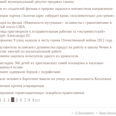
ший муниципальный депутат продавал гашиш
н из создателей фильма о пророке скрылся в неизвестном направлении
реции партия «Золотая заря» собирает кровь «исключительно для греков»
кция на фильм «Невинность мусульман»: исламисты с гранатометами и
тый посол США
мца приговорили к исправительным работам за «экстремистский»
рет Александра III
оронеже 9 улиц назвали в честь героев Отечественной войны 1812 года
дставители исламского духовенства придут на работу в школы Чечни в
естве завучей по воспитательной работе
юмени нашлись почитатели одного из кровососов
англадеш 300 детей из христианских семей похищены и насильно
ащены в ислам
азани задержали борцов с педофилами
 млн человек в Барселоне вышли на улицу за независимость Каталонии
анчане против извращенцев
еральная «правозащитница» оскорбила православных
1
2
3
4
5
6
7
8
9
»
»»
→
→
О Легитимисте
Наши Автор