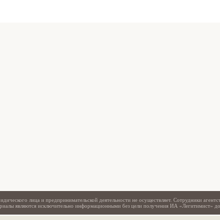
Свидетельство
идического лица и предпринимательской деятельности не осуществляет. Сотрудники агентс
териалы являются исключительно информационными без цели получения ИА «Легитимист» д