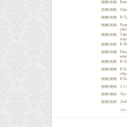
Быв
18.09 11:43
Оди
17.09 15:01
В Г
16.09 11:58
Реа
16.09 11:53
уби
Уфи
16.09 11:45
порт
В В
15.09 11:52
Пре
15.09 11:38
кач
В Т
15.09 11:32
В Б
14.09 10:50
обр
В К
14.09 10:39
1,5
13.09 10:24
Луг
13.09 10:21
Либ
12.09 12:37
««
«