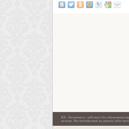
ИА «Легитимист» действует без образования юр
началах. Все публикуемые на данном сайте ма