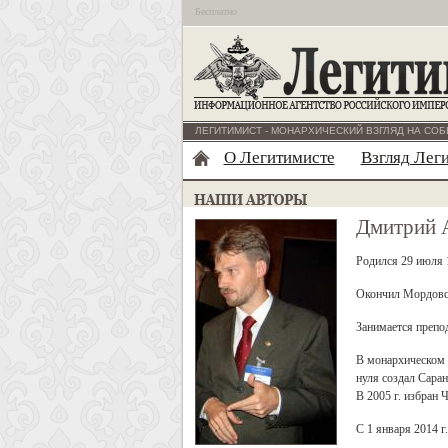
Бесплатно
ЛЕГИТИМИСТ - МОНАРХИЧЕСКИЙ ВЗГЛЯД НА СОБ
О Легитимисте
Взгляд Лег
Дмитрий 
Родился 29 июля 1
Окончил Мордовск
Занимается препо
В монархическом 
нуля создал Сара
В 2005 г. избран
С 1 января 2014 г