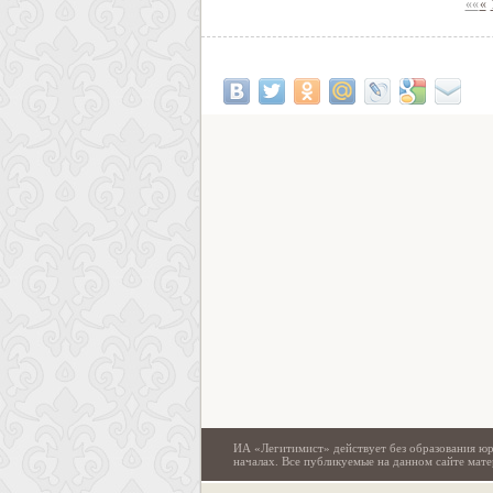
««
«
ИА «Легитимист» действует без образования юр
началах. Все публикуемые на данном сайте ма