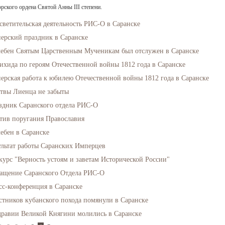
рского ордена Святой Анны III степени.
светительская деятельность РИС-О в Саранске
ерский праздник в Саранске
ебен Святым Царственным Мученикам был отслужен в Саранске
ихида по героям Отечественной войны 1812 года в Саранске
ерская работа к юбилею Отечественной войны 1812 года в Саранске
твы Лиенца не забыты
здник Саранского отдела РИС-О
тив поругания Православия
ебен в Саранске
ультат работы Саранских Имперцев
курс "Верность устоям и заветам Исторической России"
ащение Саранского Отдела РИС-О
сс-конференция в Саранске
стников кубанского похода помянули в Саранске
дравии Великой Княгини молились в Саранске