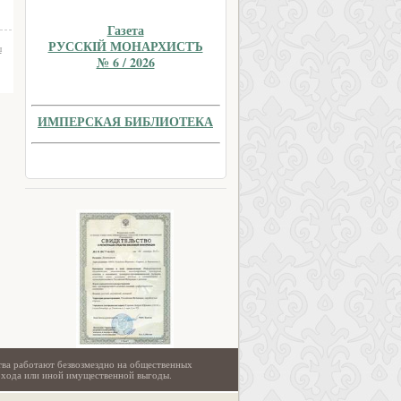
Газета
РУССКIЙ МОНАРХИСТЪ
ы
№ 6 / 2026
ИМПЕРСКАЯ БИБЛИОТЕКА
тва работают безвозмездно на общественных
охода или иной имущественной выгоды.