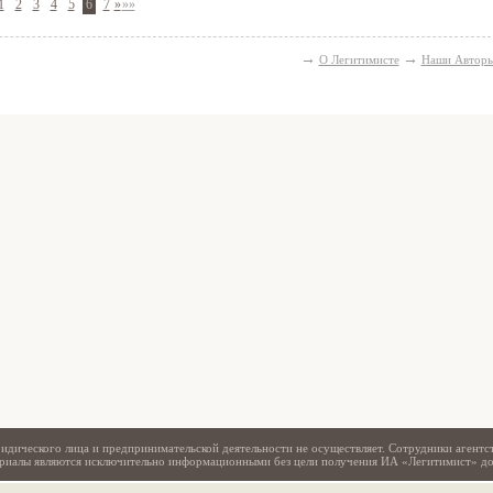
1
2
3
4
5
6
7
»
»»
→
→
О Легитимисте
Наши Автор
Свидетельство
идического лица и предпринимательской деятельности не осуществляет. Сотрудники агентс
териалы являются исключительно информационными без цели получения ИА «Легитимист» д