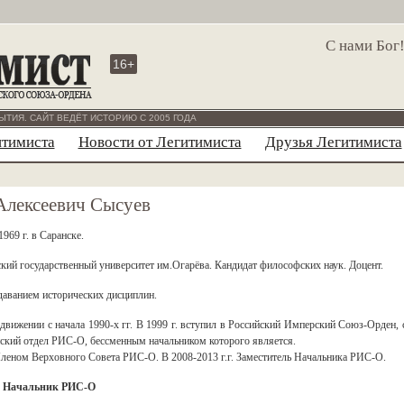
С нами Бог
16+
ЫТИЯ. САЙТ ВЕДЁТ ИСТОРИЮ С 2005 ГОДА
итимиста
Новости от Легитимиста
Друзья Легитимиста
Алексеевич Сысуев
969 г. в Саранске.
ий государственный университет им.Огарёва. Кандидат философских наук. Доцент.
даванием исторических дисциплин.
движении с начала 1990-х гг. В 1999 г. вступил в Российский Имперский Союз-Орден, 
нский отдел РИС-О, бессменным начальником которого является.
 Членом Верховного Совета РИС-О. В 2008-2013 г.г. Заместитель Начальника РИС-О.
.
Начальник РИС-О