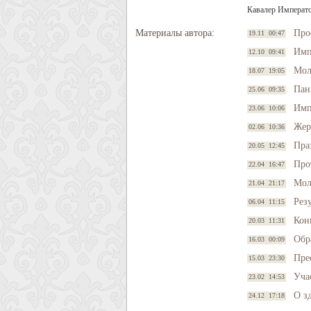
Кавалер Императо
Материалы автора:
Про
19.11 00:47
Имп
12.10 09:41
Мол
18.07 19:05
Пан
25.06 09:35
Имп
23.06 10:06
Жер
02.06 10:36
Пра
20.05 12:45
Про
22.04 16:47
Мол
21.04 21:17
Рез
06.04 11:15
Кон
20.03 11:31
Обр
16.03 00:09
Пре
15.03 23:30
Уча
23.02 14:53
О з
24.12 17:18