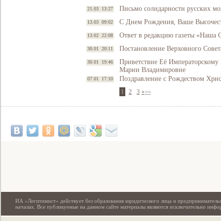
Письмо солидарности русских м
21.03 13:27
С Днем Рождения, Ваше Высочес
13.03 09:02
Ответ в редакцию газеты «Наша 
13.02 22:08
Постановление Верховного Совет
30.01 20:11
Приветствие Её Императорскому 
30.01 19:46
Марии Владимировне
Поздравление с Рождеством Хри
07.01 17:10
1
2
3
»
»»
Свидетельство
ИА «Легитимист» действует без образования юридического лица и предпринимательс
началах. Все публикуемые на данном сайте материалы являются исключительно инф