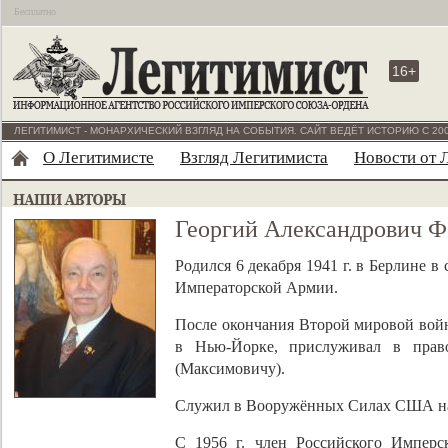
Бесплатно
16+
ЛЕГИТИМИСТ - МОНАРХИЧЕСКИЙ ВЗГЛЯД НА СОБЫТИЯ. САЙТ ВЕДЁТ ИСТОРИЮ С 200
О Легитимисте
Взгляд Легитимиста
Новости от 
Георгий Александрович Ф
Родился 6 декабря 1941 г. в Берлине в
Императорской Армии.
После окончания Второй мировой вой
в Нью-Йорке, прислуживал в прав
(Максимовичу).
Служил в Вооружённых Силах США на
С 1956 г. член Российского Имперск