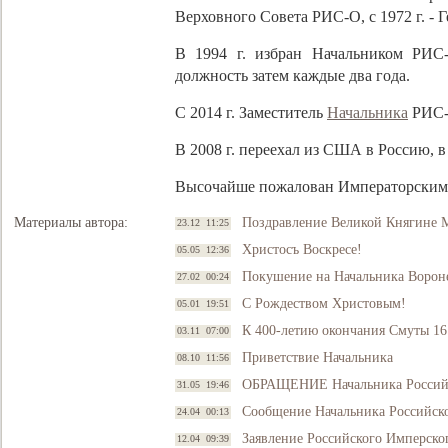
Верховного Совета РИС-О, с 1972 г. -
В 1994 г. избран Начальником РИС-
должность затем каждые два года.
C 2014 г. Заместитель
Начальника
РИС
В 2008 г. переехал из США в Россию, в
Высочайше пожалован Императорским 
Материалы автора:
Поздравление Великой Княгине 
23.12 11:25
Христосъ Воскресе!
05.05 12:36
Покушение на Начальника Ворон
27.02 00:24
С Рождеством Христовым!
05.01 19:51
К 400-летию окончания Смуты 161
03.11 07:00
Приветствие Начальника
08.10 11:56
ОБРАЩЕНИЕ Начальника Российс
31.05 19:46
Сообщение Начальника Российск
24.04 00:13
Заявление Российского Имперско
12.04 09:39