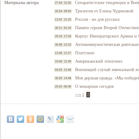
Материалы автора:
Сепаратистские тенденции в Вое
27.04 22:56
Трилогия от Елены Чудиновой
26.04 09:04
Россия - не для русских
13.01 21:10
Памяти героев Второй Отечестве
30.11 01:24
Корпус Императорских Армии и 
29.10 17:50
Антикоммунистическая деятельно
30.08 15:10
Платтлинг
13.08 12:57
Американский этногенез
19.06 22:49
Вопиющий случай ювенальной 
04.05 13:46
Моя дерзкая правда: «Мы победи
30.03 14:48
О монархии сегодня
29.03 00:49
««
«
1
2