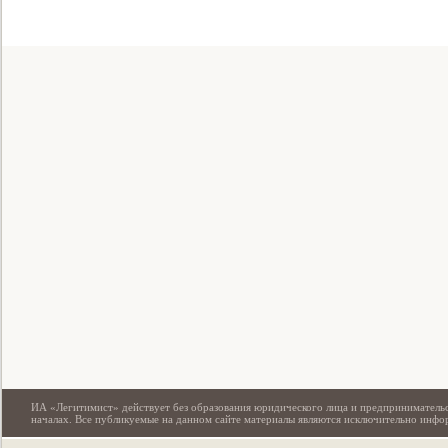
Свидетельство
ИА «Легитимист» действует без образования юридического лица и предпринимательс
началах. Все публикуемые на данном сайте материалы являются исключительно инф