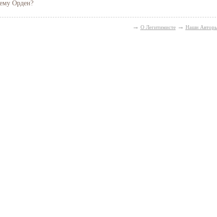
ему Орден?
→
→
О Легитимисте
Наши Автор