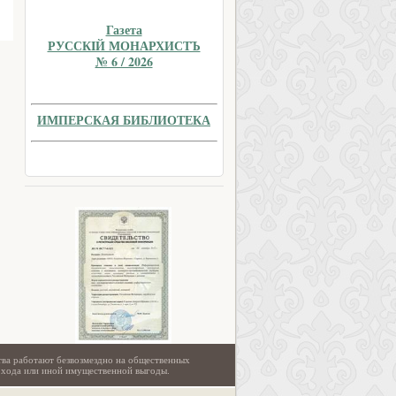
Газета
РУССКIЙ МОНАРХИСТЪ
№ 6 / 2026
ИМПЕРСКАЯ БИБЛИОТЕКА
тва работают безвозмездно на общественных
охода или иной имущественной выгоды.