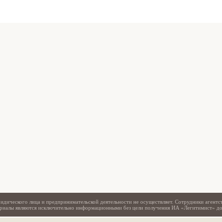
Свидетельство
идического лица и предпринимательской деятельности не осуществляет. Сотрудники агентс
териалы являются исключительно информационными без цели получения ИА «Легитимист» д