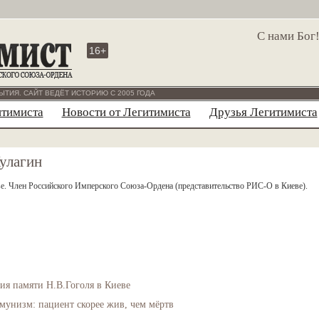
С нами Бог
16+
ЫТИЯ. САЙТ ВЕДЁТ ИСТОРИЮ С 2005 ГОДА
итимиста
Новости от Легитимиста
Друзья Легитимиста
улагин
е. Член Российского Имперского Союза-Ордена (представительство РИС-О в Киеве).
ия памяти Н.В.Гоголя в Киеве
мунизм: пациент скорее жив, чем мёртв