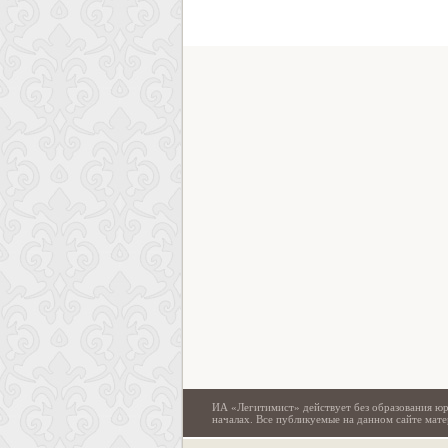
ИА «Легитимист» действует без образования юр
началах. Все публикуемые на данном сайте ма