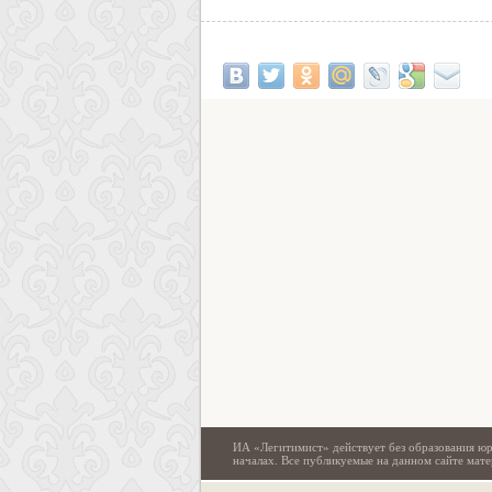
ИА «Легитимист» действует без образования юр
началах. Все публикуемые на данном сайте ма