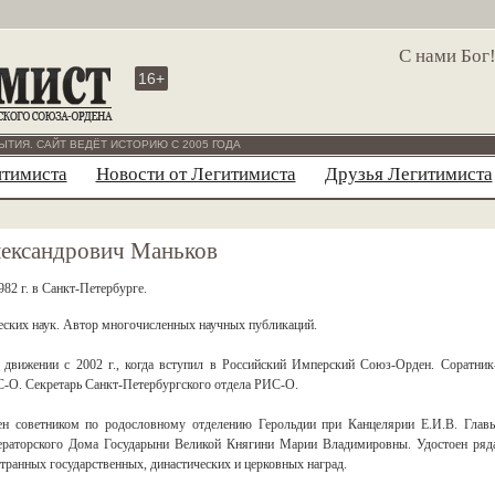
С нами Бог
16+
ЫТИЯ. САЙТ ВЕДЁТ ИСТОРИЮ С 2005 ГОДА
итимиста
Новости от Легитимиста
Друзья Легитимиста
лександрович Маньков
82 г. в Санкт-Петербурге.
еских наук. Автор многочисленных научных публикаций.
движении с 2002 г., когда вступил в Российский Имперский Союз-Орден. Соратник
-О. Секретарь Санкт-Петербургского отдела РИС-О.
чен советником по родословному отделению Герольдии при Канцелярии Е.И.В. Глав
ераторского Дома Государыни Великой Княгини Марии Владимировны. Удостоен ряд
транных государственных, династических и церковных наград.