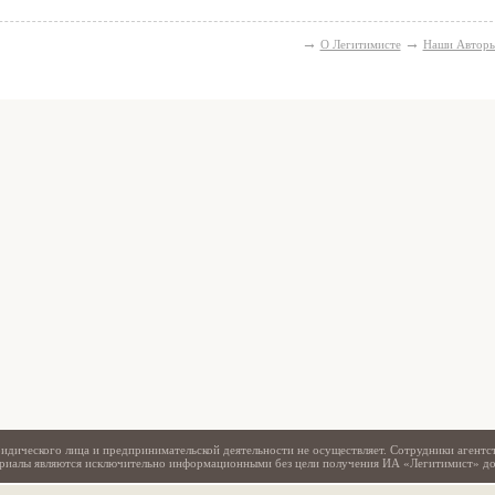
→
→
О Легитимисте
Наши Автор
Свидетельство
идического лица и предпринимательской деятельности не осуществляет. Сотрудники агентс
териалы являются исключительно информационными без цели получения ИА «Легитимист» д