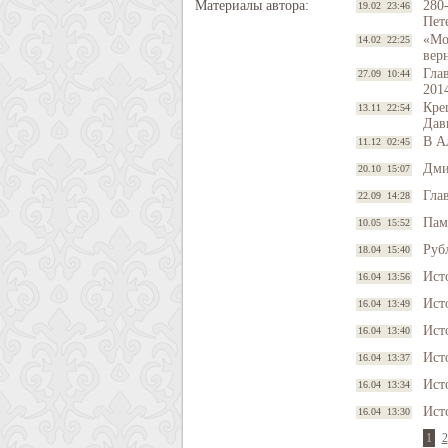
Материалы автора:
280
19.02 23:46
Пет
«Мо
14.02 22:25
верн
Гла
27.09 10:44
201
Кре
13.11 22:54
Дав
В А
11.12 02:45
Дми
20.10 15:07
Гла
22.09 14:28
Пам
10.05 15:52
Руб
18.04 15:40
Ист
16.04 13:56
Ист
16.04 13:49
Исто
16.04 13:40
Ист
16.04 13:37
Ист
16.04 13:34
Ист
16.04 13:30
1
2