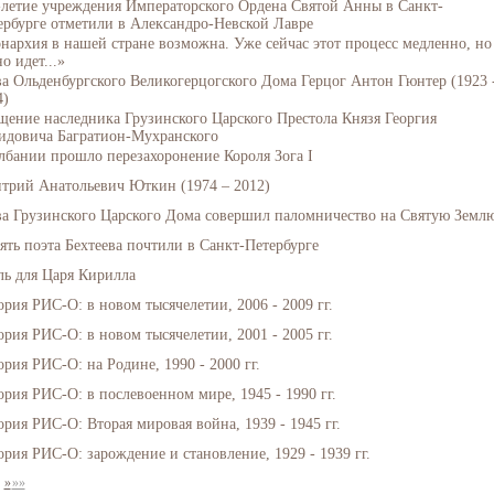
-летие учреждения Императорского Ордена Святой Анны в Санкт-
ербурге отметили в Александро-Невской Лавре
нархия в нашей стране возможна. Уже сейчас этот процесс медленно, но
о идет...»
ва Ольденбургского Великогерцогского Дома Герцог Антон Гюнтер (1923 
4)
щение наследника Грузинского Царского Престола Князя Георгия
идовича Багратион-Мухранского
лбании прошло перезахоронение Короля Зога I
трий Анатольевич Юткин (1974 – 2012)
ва Грузинского Царского Дома совершил паломничество на Святую Земл
ять поэта Бехтеева почтили в Санкт-Петербурге
ль для Царя Кирилла
ория РИС-О: в новом тысячелетии, 2006 - 2009 гг.
ория РИС-О: в новом тысячелетии, 2001 - 2005 гг.
рия РИС-О: на Родине, 1990 - 2000 гг.
ория РИС-О: в послевоенном мире, 1945 - 1990 гг.
ория РИС-О: Вторая мировая война, 1939 - 1945 гг.
ория РИС-О: зарождение и становление, 1929 - 1939 гг.
»
»»