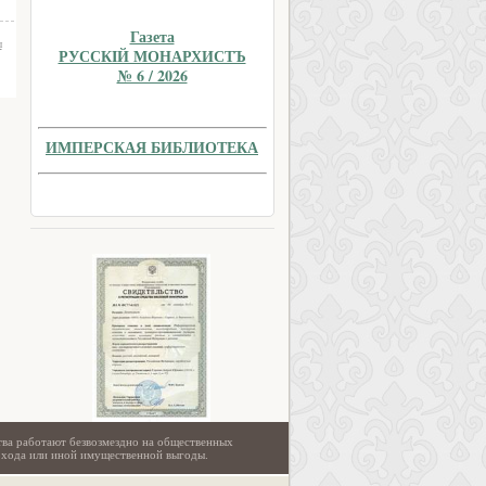
Газета
ы
РУССКIЙ МОНАРХИСТЪ
№ 6 / 2026
ИМПЕРСКАЯ БИБЛИОТЕКА
тва работают безвозмездно на общественных
охода или иной имущественной выгоды.