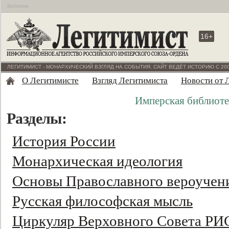
Бесплатно
16+
ЛЕГИТИМИСТ - МОНАРХИЧЕСКИЙ ВЗГЛЯД НА СОБЫТИЯ. САЙТ ВЕДЁТ ИСТОРИЮ С 200
О Легитимисте
Взгляд Легитимиста
Новости от 
Имперская библиоте
Разделы:
История России
Монархическая идеология
Основы Православного вероучен
Русская философская мысль
Циркуляр Верховного Совета РИ