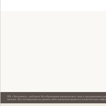
Свидетельство
ИА «Легитимист» действует без образования юридического лица и предпринимательс
началах. Все публикуемые на данном сайте материалы являются исключительно инф