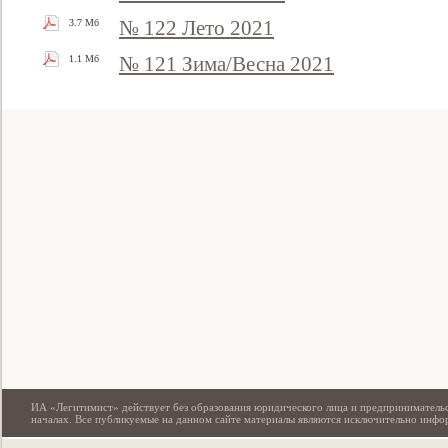
№ 122 Лето 2021
3.7 Мб
№ 121 Зима/Весна 2021
1.1 Мб
Свидетельство
ИА «Легитимист» действует без образования юридического лица и предпринимательс
началах. Все публикуемые на данном сайте материалы являются исключительно инф