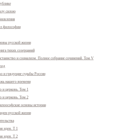
публике
злу силою
бновления
сл философии
новы русской жизни
нига тихих созерцаний
стаинство и социализм. Полное собрание сочинений. Том V
род
во и грядущие судьбы России
ожь нашего времени
о и церковь. Том 1
о и церковь. Том 2
илоософские основы истории
идеи русской жизни
ительства
я идея. Т 1
я идея. Т 2