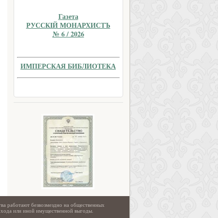
Газета
РУССКIЙ МОНАРХИСТЪ
№ 6 / 2026
ИМПЕРСКАЯ БИБЛИОТЕКА
тва работают безвозмездно на общественных
охода или иной имущественной выгоды.