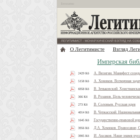
Бесплатно
ЛЕГИТИМИСТ - МОНАРХИЧЕСКИЙ ВЗГЛЯД НА СОБ
О Легитимисте
Взгляд Лег
Имперская биб
А. Вязигин. Манифест созид
2429 Кб
А. Хомяков. Всемирная зада
5158 Кб
В. Зеньковский. Христианск
6958 Кб
В. Розанов. Цель человеческ
366 Кб
В. Соловьев. Русская идея
273 Кб
В. Черкасский. Национальна
4014 Кб
Государственно-правовой ид
1645 Кб
Д.А. Хомяков. Правосавие, 
3956 Кб
И. Аксаков. Наше знамя русс
3905 Кб