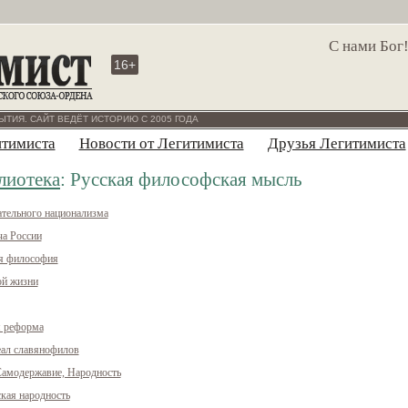
С нами Бог
16+
ЫТИЯ. САЙТ ВЕДЁТ ИСТОРИЮ С 2005 ГОДА
итимиста
Новости от Легитимиста
Друзья Легитимиста
лиотека
: Русская философская мысль
ательного национализма
ча России
ая философия
ой жизни
я реформа
еал славянофилов
Самодержавие, Народность
кая народность