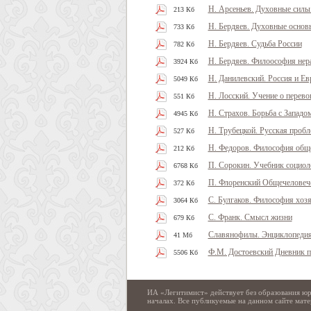
Н. Арсеньев. Духовные силы 
213 Кб
Н. Бердяев. Духовные основ
733 Кб
Н. Бердяев. Судьба России
782 Кб
Н. Бердяев. Филоософия нер
3924 Кб
Н. Данилевский. Россия и Ев
5049 Кб
Н. Лосский. Учение о перев
551 Кб
Н. Страхов. Борьба с Западо
4945 Кб
Н. Трубецкой. Русская пробл
527 Кб
Н. Федоров. Философия обще
212 Кб
П. Сорокин. Учебник социол
6768 Кб
П. Флоренский Общечеловече
372 Кб
С. Булгаков. Философия хозя
3064 Кб
С. Франк. Смысл жизни
679 Кб
Славянофилы. Энциклопеди
41 Мб
Ф.М. Достоевский Дневник п
5506 Кб
ИА «Легитимист» действует без образования юр
началах. Все публикуемые на данном сайте ма