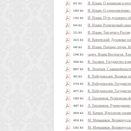
И. Ильин. О монархии и рес
661 Кб
И. Ильин. О сопротивлению 
1083 Кб
И. Ильин. Путь духовного о
1342 Кб
И. Ильин. Религиозный смы
944 Кб
И. Ильин. Три речи о России
325 Кб
И. Киреевский. Духовные ос
2625 Кб
И. Ильин. Поющее сердце. К
440 Кб
сщмч. Иоанн Восторгов. Хри
2346 Кб
К. Аксаков. Государство и на
3960 Кб
К. Леонтьев. Славянофильст
8897 Кб
К. Победоносцев. Великая л
495 Кб
К. Победоносцев. Государств
4744 Кб
К. Победоносцев. Государств
4075 Кб
Л. Тихомиров. Религиозно-ф
1983 Кб
Л. Тихомиров. Руководящие 
4087 Кб
М. Катков. Идеология охран
4959 Кб
М. Меньшиков. Великорусска
4956 Кб
М. Меньшиков. Великорусска
5265 Кб