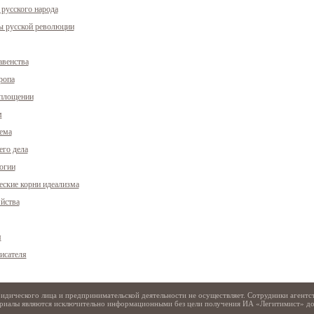
русского народа
ы русской революции
авенства
ропа
оплощении
м
ема
го дела
огии
Свидетельство
ские корни идеализма
йства
я
исателя
идического лица и предпринимательской деятельности не осуществляет. Сотрудники агентс
териалы являются исключительно информационными без цели получения ИА «Легитимист» д