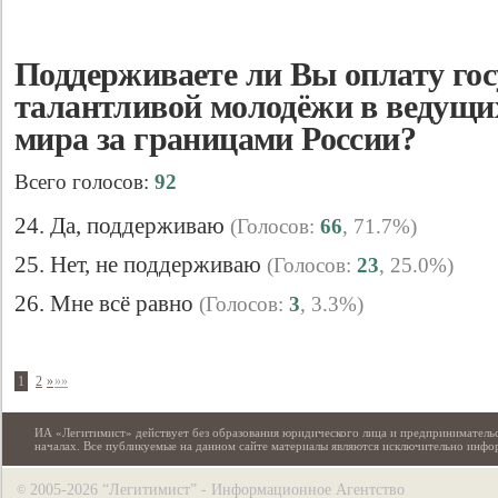
Поддерживаете ли Вы оплату гос
талантливой молодёжи в ведущи
мира за границами России?
Всего голосов:
92
24. Да, поддерживаю
(Голосов:
66
, 71.7%)
25. Нет, не поддерживаю
(Голосов:
23
, 25.0%)
26. Мне всё равно
(Голосов:
3
, 3.3%)
1
2
»
»»
ИА «Легитимист» действует без образования юридического лица и предпринимательс
началах. Все публикуемые на данном сайте материалы являются исключительно инф
2005-2026 “Легитимист” - Информационное Агентство
©