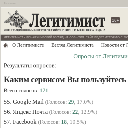
Бесплатно
16+
ЛЕГИТИМИСТ - МОНАРХИЧЕСКИЙ ВЗГЛЯД НА СОБЫТИЯ. САЙТ ВЕДЁТ ИСТОРИЮ С 200
О Легитимисте
Взгляд Легитимиста
Новости от 
Опросы от Легитими
Результаты опросов:
Каким сервисом Вы пользуйтесь 
Всего голосов:
171
55. Google Mail
(Голосов:
29
, 17.0%)
56. Яндекс Почта
(Голосов:
22
, 12.9%)
57. Facebook
(Голосов:
18
, 10.5%)