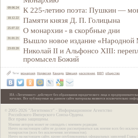
К 225-летию поэта: Пушкин — мо
09.06.24
Памяти князя Д. П. Голицына
18.12.22
О монархии - в скорбные дни
25.07.22
Вышло новое издание «Народной
31.01.21
Николай II и Альфонсо XIII: переп
23.03.20
промысел Божий
Теги:
монархия
,
Норвегия
,
Канада
,
Швеция
,
население
,
ВВП
,
общество
ИА «Легитимист» действует без образования юридического лица и предпринимательс
началах. Все публикуемые на данном сайте материалы являются исключительно инф
2005-2026 “Легитимист” - Информационное Агентство
©
Российского Имперского Союза-Ордена.
Все права защищены.
Мнение авторов может не совпадать с мнением редакции.
Ничто на настоящем сайте не должно рассматриваться как мнение всех без исключ
монархистов (всех без исключения легитимистов).
Ничто на настоящем сайте, кроме опубликованных официальных заявлений Главы 