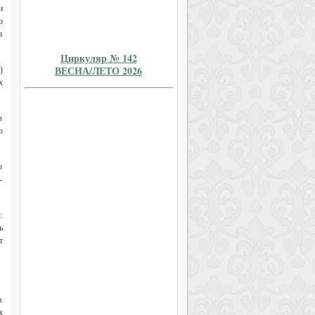
и
о
а
Циркуляр № 142
ВЕСНА/ЛЕТО 2026
)
х
в
ю
о
-
:
ь
т
в
х