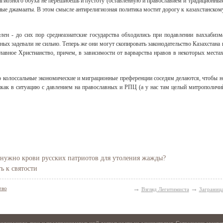
лигиозного обуха не перешибешь и пустоту (оставленную и православием и традиционны
ые джамааты. В этом смысле антирелигиозная политика мостит дорогу к казахстанском
лен - до сих пор среднеазиатские государства обходились при подавлении ваххабизм
ых задевали не сильно. Теперь же они могут скопировать законодательство Казахстана 
лавное Христианство, причем, в зависимости от варварства нравов в некоторых местах
то колоссальные экономические и миграционные преференции соседям делаются, чтобы н
никак в ситуацию с давлением на православных и РПЦ (а у нас там целый митрополичи
 нужно крови русских патриотов для утоления жажды?
ь к святости
→
→
тво
Взгляд Легитимиста
Заграниц