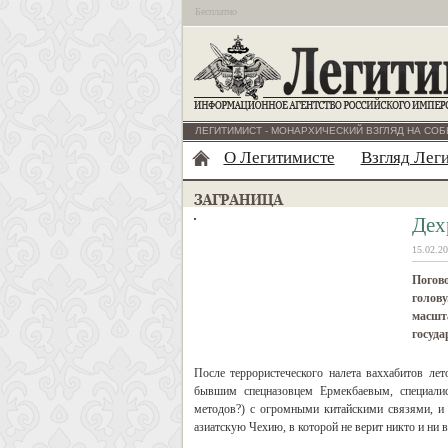
Бесплатно
ЛЕГИТИМИСТ - МОНАРХИЧЕСКИЙ ВЗГЛЯД НА СОБ
О Легитимисте
Взгляд Лег
Дех
15.02.20
Погово
голову
масшта
госуда
После террористеческого налета ваххабитов лет
бывшим спецназовцем Ермекбаевым, специалис
методов?) с огромными китайскими связями, и п
азиатскую Чехию, в которой не верит никто и ни в