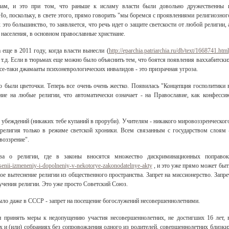
лам, и это при том, что раньше к исламу власти были довольно дружественны 
о, поскольку, в свете этого, прямо говорить "мы боремся с проявлениями религиозног
это большинство, то заявляется, что речь идет о защите светскости от любой религии, 
 населения, в основном православные христиане.
еще в 2011 году, когда власти вынесли (
http://eparchia.patriarchia.ru/db/text/1668741.html
 т.д. Если в тюрьмах еще можно было объяснить тем, что боятся появления ваххабитски
все-таки джамааты психоневрологических инвалидов - это призрачная угроза.
то были цветочки. Теперь все очень очень жестко. Появилась "Концепция госполитики 
ние на любые религии, что автоматически означает - на Православие, как конфесси
убеждений (никаких тебе купаний в проруби). Учителям - никакого мировоззренческог
 религия только в режиме светской хроники. Всем связанным с государством слоям 
воззрение".
ва о религии, где в законы вносятся множество дискриминационных поправок
esenii-izmeneniy-i-dopolneniy-v-nekotorye-zakonodatelnye-akty
, и это уже прямо может быт
ое вытеснение религии из общественного пространства. Запрет на миссионерство. Запре
зучения религии. Это уже просто Советский Союз.
было даже в СССР - запрет на посещение богослужений несовершеннолетними.
н принять меры к недопущению участия несовершеннолетних, не достигших 16 лет, 
 и (или) собраниях без сопровождения одного из родителей, совершеннолетних близки