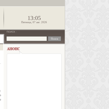
!
13:05
Пятница, 07 авг. 2026
ПОИСК
:
с
ю
ю