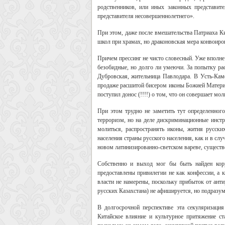
родственников, или иных законных представит
представителя несовершеннолетнего».
При этом, даже после вмешательства Патриаха Ки
школ при храмах, но драконовская мера конвоиров
Причем прессинг не чисто словесный. Уже вполне
безобидные, но долго ли умеючи. За попытку р
Дубровская, жительница Павлодара. В Усть-Каме
продаже расшитой бисером иконы Божией Матери.
поступил донос (!!!!) о том, что он совершает мо
При этом трудно не заметить тут определенного
терроризм, но на деле дискриминационные инстр
молиться, распространять иконы, жития русски
населения страны русского населения, как и в слу
новом латинизированно-светском вареве, существен
Собственно и выход мог бы быть найден корр
предоставлены привилегии не как конфессии, а 
власти не намерены, поскольку прибыток от анти
русских Казахстана) не афишируется, но подразум
В долгосрочной перспективе эта секуляризация 
Китайское влияние и культурное притяжение ст