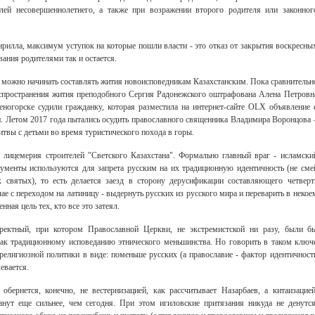
елей несовершеннолетнего, а также при возражении второго родителя или законног
рилла, максимум уступок на которые пошли власти - это отказ от закрытия воскресны
ания родителями так и остается.
 можно начинать составлять жития новоисповедникам Казахстанским. Пока сравнительн
аспространения жития преподобного Сергия Радонежского оштрафована Алена Петровн
ногорске судили гражданку, которая разместила на интернет-сайте OLX объявление 
 Летом 2017 года пытались осудить православного священника Владимира Воронцова 
литвы с детьми во время туристического похода в горы.
 лицемерия строителей "Светского Казахстана". Формально главный враг - исламски
ументы используются для запрета русским на их традиционную идентичность (не сме
Свидетельство
х святых), то есть делается заезд в сторону дерусификации составляющего четверт
чае с переходом на латиницу - выдернуть русских из русского мира и переварить в некое
ная цель тех, кто все это затеял.
ектный, при котором Православной Церкви, не экстремистской ни разу, были б
как традиционному исповеданию этнического меньшинства. Но говорить в таком ключ
религиозной политики в виде: поменьше русских (а православие - фактор идентичност
евается.
обернется, конечно, не вестернизацией, как рассчитывает Назарбаев, а китаизацией
анут еще сильнее, чем сегодня. При этом игиловские притязания никуда не денутся