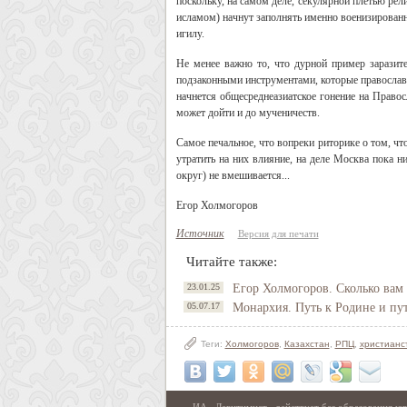
поскольку, на самом деле, секулярной плетью ре
исламом) начнут заполнять именно военизированн
игилу.
Не менее важно то, что дурной пример заразите
подзаконными инструментами, которые православн
начнется общесреднеазиатское гонение на Правос
может дойти и до мученичеств.
Самое печальное, что вопреки риторике о том, ч
утратить на них влияние, на деле Москва пока 
округ) не вмешивается...
Егор Холмогоров
Источник
Версия для печати
Читайте также:
23.01.25
Егор Холмогоров. Сколько вам
05.07.17
Монархия. Путь к Родине и пут
Теги:
Холмогоров
,
Казахстан
,
РПЦ
,
христианс