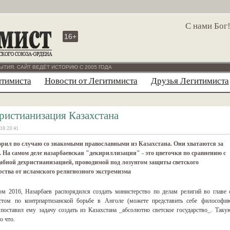
С нами Бог
16+
ЫТИЯ. САЙТ ВЕДЁТ ИСТОРИЮ С 2005 ГОДА
итимиста
Новости от Легитимиста
Друзья Легитимиста
ристианизация Казахстана
18 23:41
рил по случаю со знакомыми православными из Казахстана. Они хватаются за
. На самом деле назарбаевская "декириллизация" - это цветочки по сравнению с
бной дехристианизацией, проводимой под лозунгом защиты светского
рства от исламского религиозного экстремизма
ом 2016, Назарбаев распорядился создать министерство по делам религий во главе 
том по контрпартизанской борьбе в Анголе (можете представить себе философи
оставил ему задачу создать из Казахстана _абсолютно светское государство_. Таку
о что.