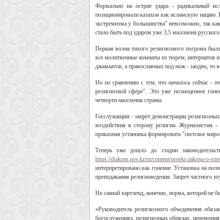
Формально на острие удара - радикальный ис
позиционировали казахов как исламскую нацию. Н
экстремизма у большинства" невозможно, так как 
стало быть под ударом уже 3,5 миллиона русского
Первая волна тихого религиозного погрома была 
все молитвенные комнаты из тюрем, интернатов и
джамаатов, а православных под нож - заодно, то 
Но по сравнению с тем, что началось сейчас - э
религиозной сфере". Это уже полноценное гоне
четверти населения страны.
Госслужащим - запрет демонстрации религиозных 
воздействия в сторону религии. Журналистам -
приказная установка формировать "светское миро
Теперь уже дошло до стадии законодательст
https://diakom.gov.kz/ru/content/proekt-zakona-o-vn
интерпретировано как гонение. Установка на полн
преподавания религиоведения. Запрет частного и
Но самый хартленд, конечно, норма, которой не 
«Руководитель религиозного объединения обяза
богослужениях, религиозных обрядах, церемониях