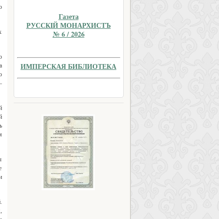
о
Газета
РУССКIЙ МОНАРХИСТЪ
х
№ 6 / 2026
о
ИМПЕРСКАЯ БИБЛИОТЕКА
а
о
–
й
й
ь
м
ы
е
и
.
,