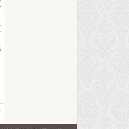
м
у
а
и
,
е
й
а