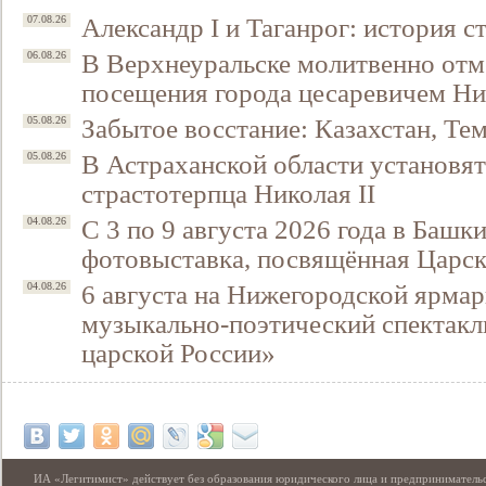
Александр I и Таганрог: история с
07.08.26
В Верхнеуральске молитвенно отм
06.08.26
посещения города цесаревичем Н
Забытое восстание: Казахстан, Тем
05.08.26
В Астраханской области установят
05.08.26
страстотерпца Николая II
С 3 по 9 августа 2026 года в Башк
04.08.26
фотовыставка, посвящённая Царск
6 августа на Нижегородской ярмар
04.08.26
музыкально-поэтический спектакл
царской России»
ИА «Легитимист» действует без образования юридического лица и предпринимательс