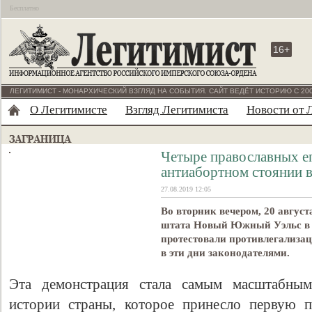
Бесплатно
16+
ЛЕГИТИМИСТ - МОНАРХИЧЕСКИЙ ВЗГЛЯД НА СОБЫТИЯ. САЙТ ВЕДЁТ ИСТОРИЮ С 200
О Легитимисте
Взгляд Легитимиста
Новости от 
Четыре православных еп
антиабортном стоянии 
27.08.2019 12:05
Во вторник вечером, 20 август
штата Новый Южный Уэльс в г
протестовали противлегализа
в эти дни законодателями.
Эта демонстрация стала самым масштабны
истории страны, которое принесло первую п