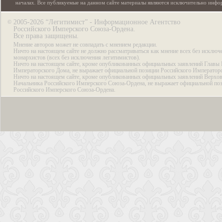
началах. Все публикуемые на данном сайте материалы являются исключительно инф
2005-2026 “Легитимист” - Информационное Агентство
©
Российского Имперского Союза-Ордена.
Все права защищены.
Мнение авторов может не совпадать с мнением редакции.
Ничто на настоящем сайте не должно рассматриваться как мнение всех без исключ
монархистов (всех без исключения легитимистов).
Ничто на настоящем сайте, кроме опубликованных официальных заявлений Главы 
Императорского Дома, не выражает официальной позиции Российского Император
Ничто на настоящем сайте, кроме опубликованных официальных заявлений Верхов
Начальника Российского Имперского Союза-Ордена, не выражает официальной по
Российского Имперского Союза-Ордена.