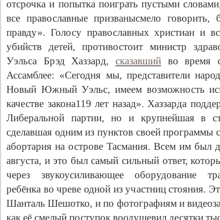
отсрочка и попытка поиграть пустыми словами
все православные призванысмело говорить, б
правду». Голосу православных христиан и вс
убийств детей, противостоит министр здра
Уэльса Брэд Хаззард,
сказавший
во время с
Ассамблее: «Сегодня мы, представители народ
Новый Южный Уэльс, имеем возможность исп
качестве закона119 лет назад». Хаззарда подд
Либеральной партии, но и крупнейшая в ст
сделавшая одним из пунктов своей программы с
абортария на острове Тасмания. Всем им был д
августа, и это был самый сильный ответ, кото
через звукоусиливающее оборудование тра
ребёнка во чреве одной из участниц стояния. 
Шанталь Шешотко, и по фотографиям и видеоза
как её смелый поступок воодушевил десятки ты