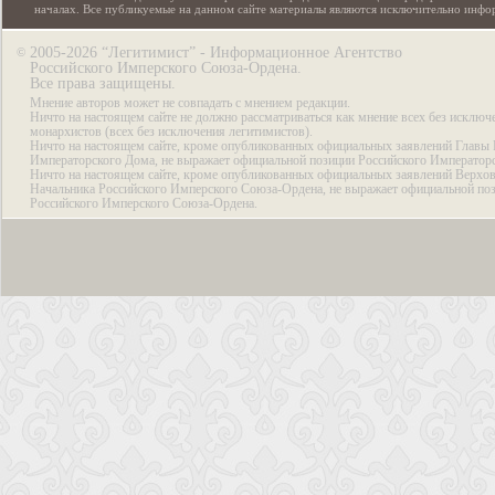
началах. Все публикуемые на данном сайте материалы являются исключительно инф
2005-2026 “Легитимист” - Информационное Агентство
©
Российского Имперского Союза-Ордена.
Все права защищены.
Мнение авторов может не совпадать с мнением редакции.
Ничто на настоящем сайте не должно рассматриваться как мнение всех без исключ
монархистов (всех без исключения легитимистов).
Ничто на настоящем сайте, кроме опубликованных официальных заявлений Главы 
Императорского Дома, не выражает официальной позиции Российского Император
Ничто на настоящем сайте, кроме опубликованных официальных заявлений Верхов
Начальника Российского Имперского Союза-Ордена, не выражает официальной по
Российского Имперского Союза-Ордена.