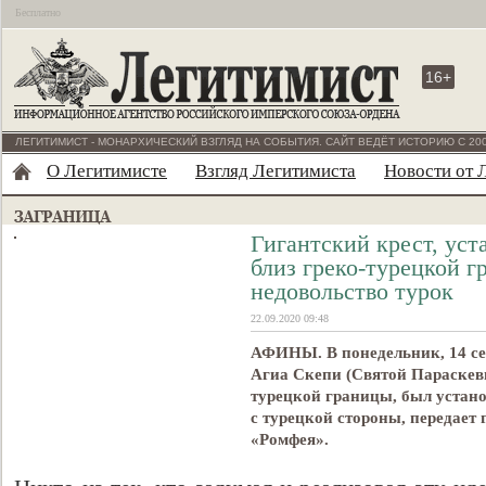
Бесплатно
16+
ЛЕГИТИМИСТ - МОНАРХИЧЕСКИЙ ВЗГЛЯД НА СОБЫТИЯ. САЙТ ВЕДЁТ ИСТОРИЮ С 200
О Легитимисте
Взгляд Легитимиста
Новости от 
Гигантский крест, ус
близ греко-турецкой г
недовольство турок
22.09.2020 09:48
АФИНЫ. В понедельник, 14 сен
Агиа Скепи (Святой Параскевы
турецкой границы, был устано
с турецкой стороны, передает
«Ромфея».