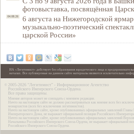
С 3 по 9 августа 2026 года в Башк
фотовыставка, посвящённая Царск
6 августа на Нижегородской ярмар
04.08.26
музыкально-поэтический спектакл
царской России»
ИА «Легитимист» действует без образования юридического лица и предпринимательс
началах. Все публикуемые на данном сайте материалы являются исключительно инф
2005-2026 “Легитимист” - Информационное Агентство
©
Российского Имперского Союза-Ордена.
Все права защищены.
Мнение авторов может не совпадать с мнением редакции.
Ничто на настоящем сайте не должно рассматриваться как мнение всех без исключ
монархистов (всех без исключения легитимистов).
Ничто на настоящем сайте, кроме опубликованных официальных заявлений Главы 
Императорского Дома, не выражает официальной позиции Российского Император
Ничто на настоящем сайте, кроме опубликованных официальных заявлений Верхов
Начальника Российского Имперского Союза-Ордена, не выражает официальной по
Российского Имперского Союза-Ордена.