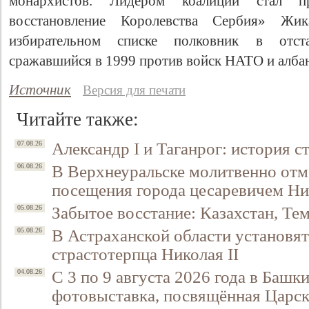
монархистов. Лидером коалиции стал п
восстановление Королевства Сербия» Ж
избирательном списке полковник в отс
сражавшийся в 1999 против войск НАТО и албан
Источник
Версия для печати
Читайте также:
Александр I и Таганрог: история с
07.08.26
В Верхнеуральске молитвенно отм
Свидетельство
06.08.26
посещения города цесаревичем Н
Забытое восстание: Казахстан, Тем
05.08.26
В Астраханской области установят
05.08.26
страстотерпца Николая II
С 3 по 9 августа 2026 года в Башк
04.08.26
фотовыставка, посвящённая Царск