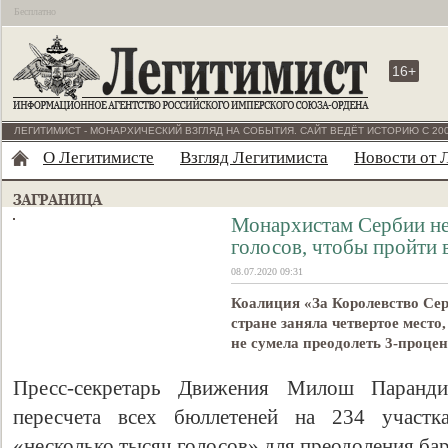
Бесплатно
16+
ЛЕГИТИМИСТ - МОНАРХИЧЕСКИЙ ВЗГЛЯД НА СОБЫТИЯ. САЙТ ВЕДЁТ ИСТОРИЮ С 200
О Легитимисте
Взгляд Легитимиста
Новости от 
Монархистам Сербии не
голосов, чтобы пройти 
08.07.2020 09:31
Коалиция «За Королевство Сер
стране заняла четвертое место
не сумела преодолеть 3-процен
Пресс-секретарь Движения Милош Паранди
пересчета всех бюллетеней на 234 участк
«несколько тысяч голосов» для преодоления бар