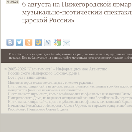
6 августа на Нижегородской ярмар
04.08.26
музыкально-поэтический спектакл
царской России»
ИА «Легитимист» действует без образования юридического лица и предпринимательс
началах. Все публикуемые на данном сайте материалы являются исключительно инф
2005-2026 “Легитимист” - Информационное Агентство
©
Российского Имперского Союза-Ордена.
Все права защищены.
Мнение авторов может не совпадать с мнением редакции.
Ничто на настоящем сайте не должно рассматриваться как мнение всех без исключ
монархистов (всех без исключения легитимистов).
Ничто на настоящем сайте, кроме опубликованных официальных заявлений Главы 
Императорского Дома, не выражает официальной позиции Российского Император
Ничто на настоящем сайте, кроме опубликованных официальных заявлений Верхов
Начальника Российского Имперского Союза-Ордена, не выражает официальной по
Российского Имперского Союза-Ордена.